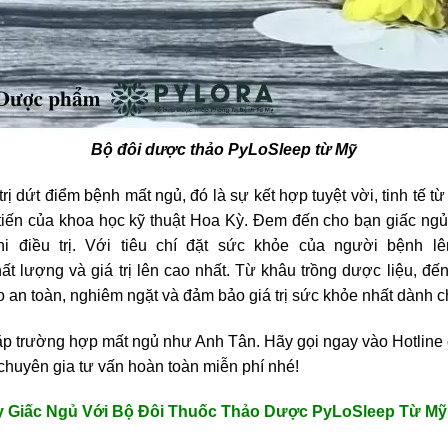
Bộ đôi dược thảo PyLoSleep từ Mỹ
rị dứt điểm bệnh mất ngủ, đó là sự kết hợp tuyệt vời, tinh tế t
n tiến của khoa học kỹ thuật Hoa Kỳ. Đem đến cho bạn giấc ng
khi điều trị. Với tiêu chí đặt sức khỏe của người bệnh 
t lượng và giá trị lên cao nhất. Từ khâu trồng dược liệu, đế
o an toàn, nghiêm ngặt và đảm bảo giá trị sức khỏe nhất dành c
ặp trường hợp mất ngủ như Anh Tân. Hãy gọi ngay vào Hotlin
chuyên gia tư vấn hoàn toàn miễn phí nhé!
y Giấc Ngủ Với Bộ Đôi Thuốc Thảo Dược PyLoSleep Từ Mỹ