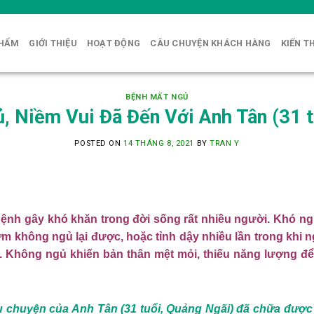
PHẨM
GIỚI THIỆU
HOẠT ĐỘNG
CÂU CHUYỆN KHÁCH HÀNG
KIẾN T
BỆNH MẤT NGỦ
ủ, Niềm Vui Đã Đến Với Anh Tân (31 t
POSTED ON
14 THÁNG 8, 2021
BY
TRAN Y
ệnh gây khó khăn trong đời sống rất nhiều người. Khó ngủ
m không ngủ lại được, hoặc tỉnh dậy nhiều lần trong khi 
g. Không ngủ khiến bản thân mệt mỏi, thiếu năng lượng để
 chuyện của Anh Tân (31 tuổi, Quảng Ngãi) đã chữa được