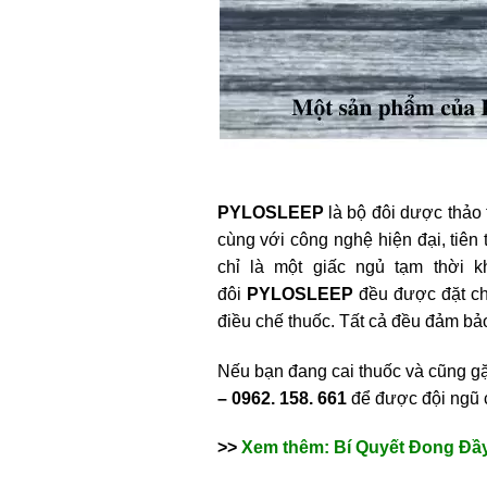
PYLOSLEEP
là bộ đôi dược thảo t
cùng với công nghệ hiện đại, tiê
chỉ là một giấc ngủ tạm thời 
đôi
PYLOSLEEP
đều được đặt chấ
điều chế thuốc. Tất cả đều đảm bả
Nếu bạn đang cai thuốc và cũng g
– 0962. 158. 661
để được đội ngũ 
>>
Xem thêm: Bí Quyết Đong Đầ