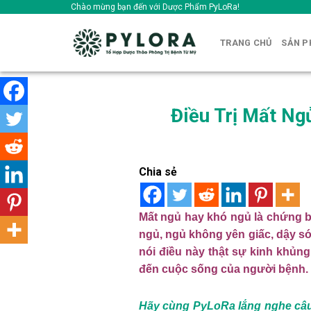
Skip
Chào mừng bạn đến với Dược Phẩm PyLoRa!
to
content
TRANG CHỦ
SẢN 
Điều Trị Mất Ng
Chia sẻ
Mất ngủ hay khó ngủ là chứng b
ngủ, ngủ không yên giấc, dậy sớ
nói điều này thật sự kinh khủn
đến cuộc sống của người bệnh.
Hãy cùng PyLoRa lắng nghe câu