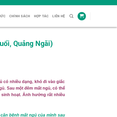
HỨC
CHÍNH SÁCH
HỢP TÁC
LIÊN HỆ
uổi, Quảng Ngãi)
 có nhiều dạng, khó đi vào giấc
ngủ.
Sau một đêm mất ngủ, có thể
 sinh hoạt. Ảnh hưởng rất nhiều
 căn bệnh mất ngủ của mình sau