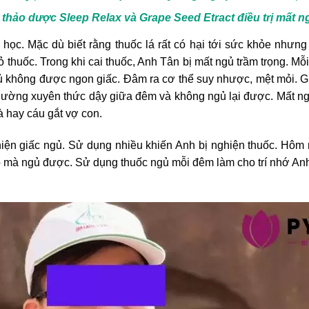
 thảo dược Sleep Relax và Grape Seed Etract điều trị mất 
 học. Mặc dù biết rằng thuốc lá rất có hại tới sức khỏe nhưng
 thuốc. Trong khi cai thuốc, Anh Tân bị mất ngủ trầm trọng. Mỗ
 ngủ không được ngon giấc. Đâm ra cơ thể suy nhược, mệt mỏi. G
thường xuyên thức dậy giữa đêm và không ngủ lại được. Mất ngủ
à hay cáu gắt vợ con.
hiện giấc ngủ. Sử dụng nhiều khiến Anh bị nghiện thuốc. Hôm 
ó mà ngủ được. Sử dụng thuốc ngủ mỗi đêm làm cho trí nhớ Anh