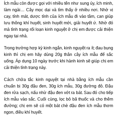
Ích mẫu còn được gọi với nhiều tên như sung úy, ích minh,
làm ngài… Cây mọc dại và tìm thấy ở nhiều nơi. Nhờ vị
cay, tính mát, dược tính của ích mẫu đi vào tâm, can giúp
lưu thông khí huyết, sinh huyết mới, giải huyết ứ. Nhờ đó
mà tình trạng rối loạn kinh nguyệt ở chị em được cải thiện
ngay tại nhà.
Trong trường hợp kỳ kinh ngắn, kinh nguyệt ra ít; đau bụng
kinh thì chị em hãy dùng 20g thân cây ích mẫu để sắc
uống. Áp dụng 10 ngày trước khi hành kinh sẽ giúp chị em
cải thiện tình trạng này.
Cách chữa tắc kinh nguyệt tại nhà bằng ích mẫu cần
chuẩn bị 30g đậu đen, 30g ích mẫu, 30g đường đỏ. Đậu
đen rửa sạch, nấu nhừ đậu đen vớt ra bát. Sau đó cho tiếp
ích mẫu vào sắc. Cuối cùng, lọc bỏ bã thuốc và cho thêm
đường; chị em sẽ có một bát chè đậu đen ích mẫu thơm
ngon, điều khí huyết.