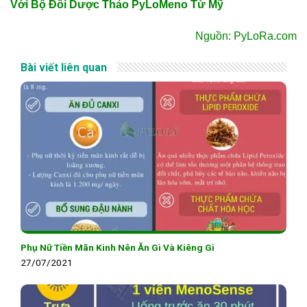
Với Bộ Đôi Dược Thảo PyLoMeno Từ Mỹ
Nguồn: PyLoRa.com
Bài viết liên quan
Phụ Nữ Tiền Mãn Kinh Nên Ăn Gì Và Kiêng Gì
27/07/2021