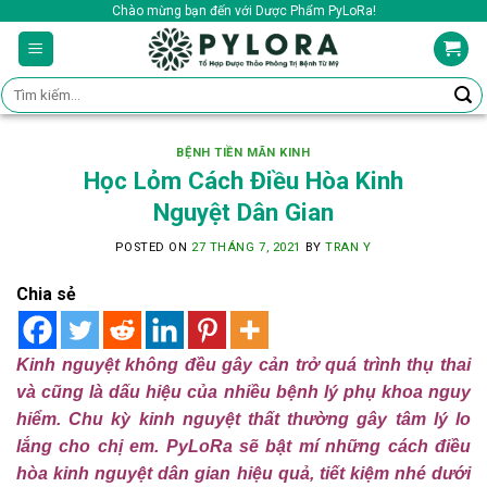
Skip
Chào mừng bạn đến với Dược Phẩm PyLoRa!
to
content
Tìm
kiếm:
BỆNH TIỀN MÃN KINH
Học Lỏm Cách Điều Hòa Kinh
Nguyệt Dân Gian
POSTED ON
27 THÁNG 7, 2021
BY
TRAN Y
Chia sẻ
Kinh nguyệt không đều gây cản trở quá trình thụ thai
và cũng là dấu hiệu của nhiều bệnh lý phụ khoa nguy
hiểm. Chu kỳ kinh nguyệt thất thường gây tâm lý lo
lắng cho chị em. PyLoRa sẽ bật mí những cách điều
hòa kinh nguyệt dân gian hiệu quả, tiết kiệm nhé dưới