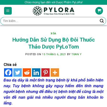
Skip
Chào mừng bạn đến với Dược Phẩm PyLoRa!
to
content
Tìm
kiếm:
XÓA
Hướng Dẫn Sử Dụng Bộ Đôi Thuốc
Thảo Dược PyLoTom
POSTED ON
15 THÁNG 6, 2021
BY
TRAN Y
Chia sẻ
Đau dạ dày là một tình trạng bệnh lý khá phổ biến hiện
nay. Tuy bệnh không gây nguy hiểm đến tính mạng
người bệnh nhưng để điều trị bệnh triệt để cũng là một
vấn đề nan giải mà nhiều người đang băn khoăn lo
lắng.