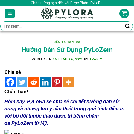
Skip
Chào mừng bạn đến với Dược Phẩm PyLoRa!
to
content
Tìm
kiếm:
BỆNH CHÀM DA
Hướng Dẫn Sử Dụng PyLoZem
POSTED ON
16 THÁNG 6, 2021
BY
TRAN Y
Chia sẻ
Chào bạn!
Hôm nay, PyLoRa sẽ chia sẻ chi tiết hướng dẫn sử
dụng và những lưu ý cần thiết trong quá trình điều trị
với bộ đôi thuốc thảo dược trị bệnh chàm
da PyLoZem từ Mỹ.