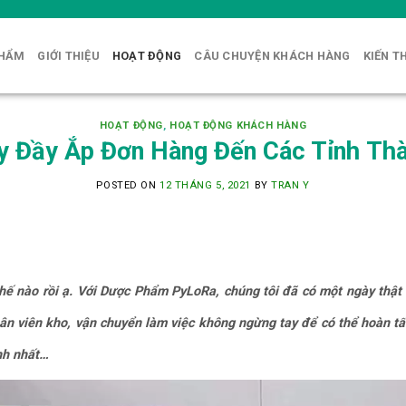
PHẨM
GIỚI THIỆU
HOẠT ĐỘNG
CÂU CHUYỆN KHÁCH HÀNG
KIẾN T
HOẠT ĐỘNG
,
HOẠT ĐỘNG KHÁCH HÀNG
y Đầy Ắp Đơn Hàng Đến Các Tỉnh Th
POSTED ON
12 THÁNG 5, 2021
BY
TRAN Y
ế nào rồi ạ. Với Dược Phẩm PyLoRa, chúng tôi đã có một ngày thật 
ân viên kho, vận chuyển làm việc không ngừng tay để có thể hoàn tấ
nh nhất…