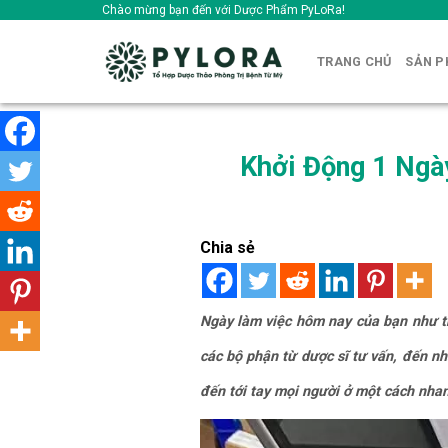
Skip
Chào mừng bạn đến với Dược Phẩm PyLoRa!
to
content
TRANG CHỦ
SẢN 
Khởi Động 1 Ngà
Chia sẻ
Ngày làm việc hôm nay của bạn như th
các bộ phận từ dược sĩ tư vấn, đến nh
đến tới tay mọi người ở một cách nha