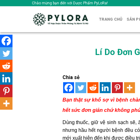
Skip
Chào mừng bạn đến với Dược Phẩm PyLoRa!
to
content
TRANG CHỦ
SẢN 
Lí Do Đơn 
Chia sẻ
Bạn thật sự khổ sợ vì bệnh chàm
hết sức đơn giản chứ không phứ
Dùng thuốc, giữ vệ sinh sạch sẽ, 
nhưng hầu hết người bệnh đều có 
mới xuất hiện đến khi được điều tr