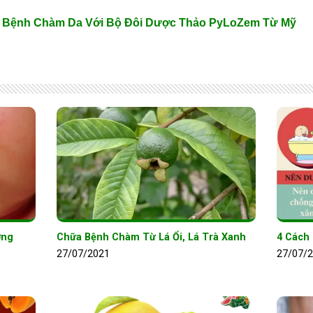
ùi Bệnh Chàm Da Với Bộ Đôi Dược Thảo PyLoZem Từ Mỹ
ơng
Chữa Bệnh Chàm Từ Lá Ổi, Lá Trà Xanh
4 Cách
27/07/2021
27/07/