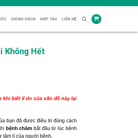
HỨC
CHÍNH SÁCH
HỢP TÁC
LIÊN HỆ
i Không Hết
hi biết lí do của vấn đề này lại
của bạn đã được điều trị đúng cách
ười
bệnh chàm
bắt đầu từ lúc bệnh
ư tâm lí của người bệnh.