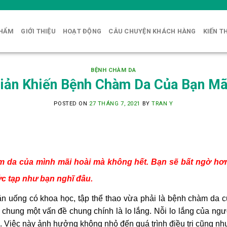
PHẨM
GIỚI THIỆU
HOẠT ĐỘNG
CÂU CHUYỆN KHÁCH HÀNG
KIẾN T
BỆNH CHÀM DA
Giản Khiến Bệnh Chàm Da Của Bạn Mã
POSTED ON
27 THÁNG 7, 2021
BY
TRAN Y
 da của mình mãi hoài mà không hết. Bạn sẽ bất ngờ hơn k
c tạp như bạn nghĩ đâu.
ăn uống có khoa học, tập thể thao vừa phải là bệnh chàm da 
chung một vấn đề chung chính là lo lắng. Nỗi lo lắng của ng
ị. Việc này ảnh hưởng không nhỏ đến quá trình điều trị cũng nh