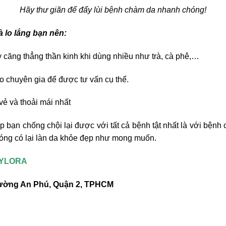
Hãy thư giãn để đẩy lùi bệnh chàm da nhanh chóng!
à lo lắng bạn nên:
y căng thẳng thần kinh khi dùng nhiều như trà, cà phê,…
cho chuyên gia để được tư vấn cụ thể.
vẻ và thoải mái nhất
p bạn chống chội lại được với tất cả bệnh tật nhất là với bện
chóng có lại làn da khỏe đẹp như mong muốn.
PYLORA
Phường An Phú, Quận 2, TPHCM