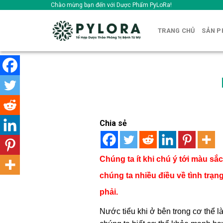
Skip
Chào mừng bạn đến với Dược Phẩm PyLoRa!
to
content
TRANG CHỦ
SẢN 
Chia sẻ
Chúng ta ít khi chú ý tới màu s
chúng ta nhiều điều về tình tr
phải.
Nước tiểu khi ở bên trong cơ thể 