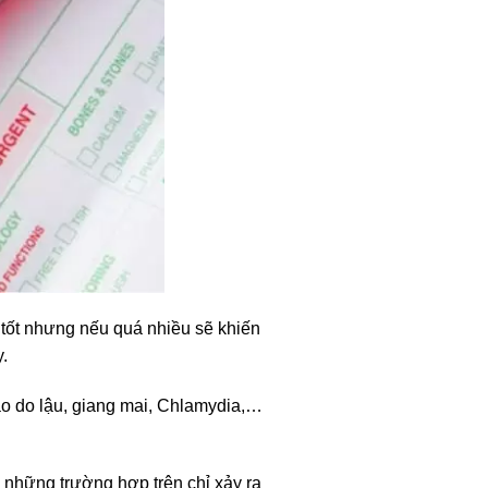
tốt nhưng nếu quá nhiều sẽ khiến
.
ạo do lậu, giang mai, Chlamydia,…
u những trường hợp trên chỉ xảy ra