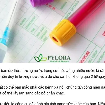
bạn dư thừa lượng nước trong cơ thể. Uống nhiều nước là rất 
n nên duy trì lượng nước vừa đủ cho cơ thể, không quá 2 lít/ngày
ất có thể bạn mắc phải các bệnh xã hội, chúng tấn công niệu đ
 có thể lây lan sang các bộ phận khác.
c tiểu là công cụ để đánh giá tình trạng sức khỏe của bạn. Nế