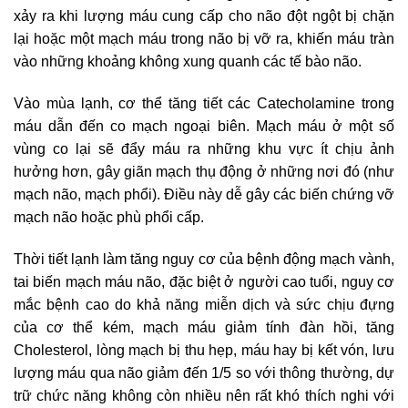
xảy ra khi lượng máu cung cấp cho não đột ngột bị chặn
lại hoặc một mạch máu trong não bị vỡ ra, khiến máu tràn
vào những khoảng không xung quanh các tế bào não.
Vào mùa lạnh, cơ thể tăng tiết các Catecholamine trong
máu dẫn đến co mạch ngoại biên. Mạch máu ở một số
vùng co lại sẽ đẩy máu ra những khu vực ít chịu ảnh
hưởng hơn, gây giãn mạch thụ động ở những nơi đó (như
mạch não, mạch phổi). Điều này dễ gây các biến chứng vỡ
mạch não hoặc phù phổi cấp.
Thời tiết lạnh làm tăng nguy cơ của bệnh động mạch vành,
tai biến mạch máu não, đặc biệt ở người cao tuổi, nguy cơ
mắc bệnh cao do khả năng miễn dịch và sức chịu đựng
của cơ thể kém, mạch máu giảm tính đàn hồi, tăng
Cholesterol, lòng mạch bị thu hẹp, máu hay bị kết vón, lưu
lượng máu qua não giảm đến 1/5 so với thông thường, dự
trữ chức năng không còn nhiều nên rất khó thích nghi với