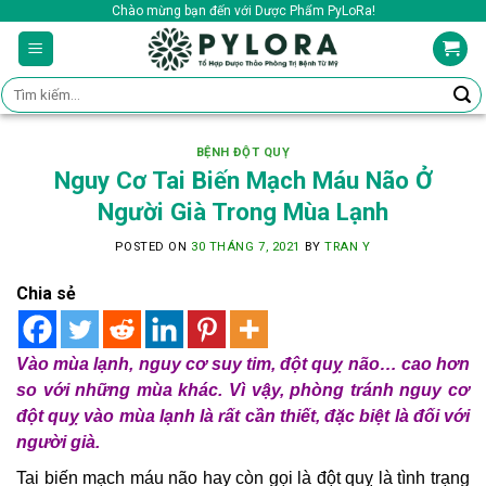
Skip
Chào mừng bạn đến với Dược Phẩm PyLoRa!
to
content
Tìm
kiếm:
BỆNH ĐỘT QUỴ
Nguy Cơ Tai Biến Mạch Máu Não Ở
Người Già Trong Mùa Lạnh
POSTED ON
30 THÁNG 7, 2021
BY
TRAN Y
Chia sẻ
Vào mùa lạnh, nguy cơ suy tim, đột quỵ não… cao hơn
so với những mùa khác. Vì vậy, phòng tránh nguy cơ
đột quỵ vào mùa lạnh là rất cần thiết, đặc biệt là đối với
người già.
Tai biến mạch máu não hay còn gọi là đột quỵ là tình trạng