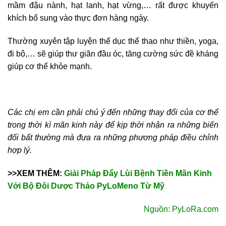
mầm đậu nành, hạt lanh, hạt vừng,… rất được khuyến
khích bổ sung vào thực đơn hàng ngày.
Thường xuyên tập luyện thể dục thể thao như thiền, yoga,
đi bộ,… sẽ giúp thư giãn đầu óc, tăng cường sức đề kháng
giúp cơ thể khỏe mạnh.
Các chị em cần phải chú ý đến những thay đổi của cơ thể
trong thời kì mãn kinh này để kịp thời nhận ra những biến
đổi bất thường mà đưa ra những phương pháp điều chỉnh
hợp lý.
>>XEM THÊM:
Giải Pháp Đẩy Lùi Bệnh Tiền Mãn Kinh
Với Bộ Đôi Dược Thảo PyLoMeno Từ Mỹ
Nguồn: PyLoRa.com