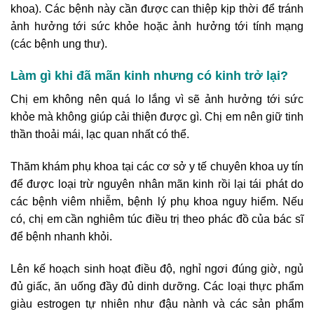
khoa). Các bệnh này cần được can thiệp kịp thời để tránh
ảnh hưởng tới sức khỏe hoặc ảnh hưởng tới tính mạng
(các bệnh ung thư).
Làm gì khi đã mãn kinh nhưng có kinh trở lại?
Chị em không nên quá lo lắng vì sẽ ảnh hưởng tới sức
khỏe mà không giúp cải thiện được gì. Chị em nên giữ tinh
thần thoải mái, lạc quan nhất có thể.
Thăm khám phụ khoa tại các cơ sở y tế chuyên khoa uy tín
để được loại trừ nguyên nhân mãn kinh rồi lại tái phát do
các bệnh viêm nhiễm, bệnh lý phụ khoa nguy hiểm. Nếu
có, chị em cần nghiêm túc điều trị theo phác đồ của bác sĩ
để bệnh nhanh khỏi.
Lên kế hoạch sinh hoạt điều độ, nghỉ ngơi đúng giờ, ngủ
đủ giấc, ăn uống đầy đủ dinh dưỡng. Các loại thực phẩm
giàu estrogen tự nhiên như đậu nành và các sản phẩm