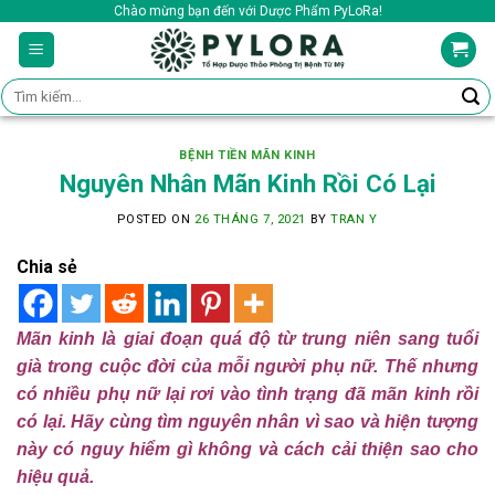
Skip
Chào mừng bạn đến với Dược Phẩm PyLoRa!
to
content
Tìm
kiếm:
BỆNH TIỀN MÃN KINH
Nguyên Nhân Mãn Kinh Rồi Có Lại
POSTED ON
26 THÁNG 7, 2021
BY
TRAN Y
Chia sẻ
Mãn kinh là giai đoạn quá độ từ trung niên sang tuổi
già trong cuộc đời của mỗi người phụ nữ. Thế nhưng
có nhiều phụ nữ lại rơi vào tình trạng đã mãn kinh rồi
có lại. Hãy cùng tìm nguyên nhân vì sao và hiện tượng
này có nguy hiểm gì không và cách cải thiện sao cho
hiệu quả.