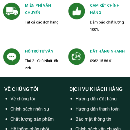
MIỄN PHÍ VẬN
CAM KẾT CHÍNH
CHUYỂN
HÃNG
Tất cả các đơn hàng
Đảm bảo chất lượng
100%
HỖ TRỢ TƯ VẤN
ĐẶT HÀNG NHANH
Thứ 2 - Chủ Nhật: 8h -
0962 15 86 61
22h
VỀ CHÚNG TÔI
DỊCH VỤ KHÁCH HÀNG
Về chúng tôi
Hướng dẫn đặt hàng
Chính sách nhân sự
Hướng dẫn thanh toán
Chất lượng sản phẩm
Bảo mật thông tin
Hệ thống phân phối
Chính sách vận chuyển