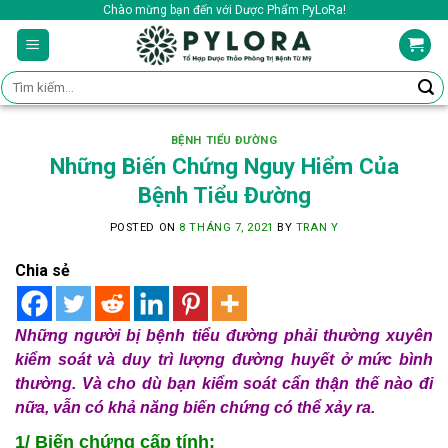
Skip
Chào mừng bạn đến với Dược Phẩm PyLoRa!
to
content
Tìm
kiếm:
BỆNH TIỂU ĐƯỜNG
Những Biến Chứng Nguy Hiểm Của
Bệnh Tiểu Đường
POSTED ON
8 THÁNG 7, 2021
BY
TRAN Y
Chia sẻ
Những người bị bệnh tiểu đường phải thường xuyên
kiểm soát và duy trì lượng đường huyết ở mức bình
thường. Và cho dù bạn kiểm soát cẩn thận thế nào đi
nữa, vẫn có khả năng biến chứng có thể xảy ra.
1/ Biến chứng cấp tính: