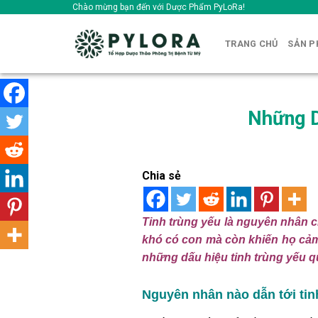
Skip
Chào mừng bạn đến với Dược Phẩm PyLoRa!
to
content
TRANG CHỦ
SẢN 
Những D
Chia sẻ
Tinh trùng yếu là nguyên nhân c
khó có con mà còn khiến họ cảm 
những dấu hiệu tinh trùng yếu qu
Nguyên nhân nào dẫn tới tin