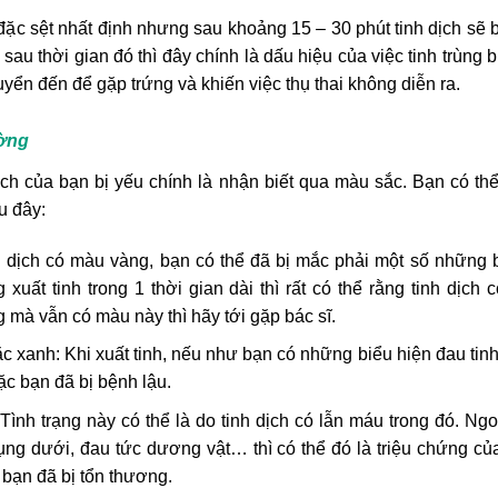
 đặc sệt nhất định nhưng sau khoảng 15 – 30 phút tinh dịch sẽ 
sau thời gian đó thì đây chính là dấu hiệu của việc tinh trùng b
uyển đến để gặp trứng và khiến việc thụ thai không diễn ra.
ường
dịch của bạn bị yếu chính là nhận biết qua màu sắc. Bạn có thể
u đây:
h dịch có màu vàng, bạn có thể đã bị mắc phải một số những b
ất tinh trong 1 thời gian dài thì rất có thể rằng tinh dịch
 mà vẫn có màu này thì hãy tới gặp bác sĩ.
 xanh: Khi xuất tinh, nếu như bạn có những biểu hiện đau tinh 
ặc bạn đã bị bệnh lậu.
Tình trạng này có thể là do tinh dịch có lẫn máu trong đó. Ng
g dưới, đau tức dương vật… thì có thể đó là triệu chứng của 
bạn đã bị tổn thương.