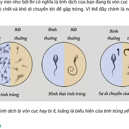
y mịn như bột thì có nghĩa là tinh dịch của bạn đang bị vón cục 
 bị chết và khó di chuyển tới để gặp trứng. Vì thế đây chính l
inh dịch bị vón cục hay bị ít, loãng là biểu hiện của tinh trùng y
g