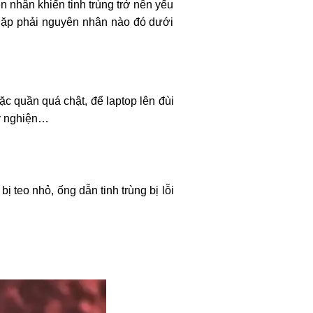
n nhân khiến tinh trùng trở nên yếu
 gặp phải nguyên nhân nào đó dưới
c quần quá chật, để laptop lên đùi
ây nghiện…
ị teo nhỏ, ống dẫn tinh trùng bị lỗi