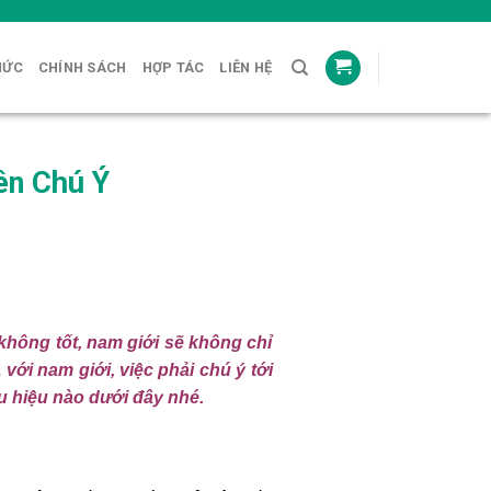
HỨC
CHÍNH SÁCH
HỢP TÁC
LIÊN HỆ
ên Chú Ý
không tốt, nam giới sẽ không chỉ
ới nam giới, việc phải chú ý tới
u hiệu nào dưới đây nhé.