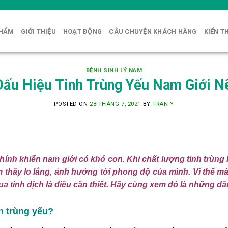
PHẨM
GIỚI THIỆU
HOẠT ĐỘNG
CÂU CHUYỆN KHÁCH HÀNG
KIẾN T
BỆNH SINH LÝ NAM
ấu Hiệu Tinh Trùng Yếu Nam Giới N
POSTED ON
28 THÁNG 7, 2021
BY
TRAN Y
hính khiến nam giới có khó con. Khi chất lượng tinh trùng 
thấy lo lắng, ảnh hưởng tới phong độ của mình. Vì thế mà v
a tinh dịch là điều cần thiết. Hãy cùng xem đó là những dấ
h trùng yếu?