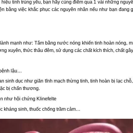
 hiệu tinh trùng yếu, bạn hãy cùng điểm qua 1 vài những nguyê
hiện bằng việc khắc phục các nguyên nhân nếu như bạn đang
 lành mạnh như: Tắm bằng nước nóng khiến tinh hoàn nóng, mặ
ờng xuyên, thức thâu đêm, sử dụng các chất kích thích, chất g
ị bệnh lậu…
n sinh dục như giãn tĩnh mạch thừng tinh, tinh hoàn bị lạc chỗ, b
oặc bị chấn thương.
ền như hội chứng Klinefelte
ốc kháng sinh, thuốc chống trầm cảm…