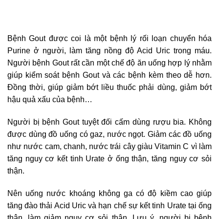
Bệnh Gout được coi là một bệnh lý rối loạn chuyển hóa
Purine ở người, làm tăng nồng độ Acid Uric trong máu.
Người bệnh Gout rất cần một chế độ ăn uống hợp lý nhằm
giúp kiểm soát bệnh Gout và các bệnh kèm theo dễ hơn.
Đồng thời, giúp giảm bớt liều thuốc phải dùng, giảm bớt
hậu quả xấu của bệnh…
Người bị bệnh Gout tuyệt đối cấm dùng rượu bia. Không
được dùng đồ uống có gaz, nước ngọt. Giảm các đồ uống
như nước cam, chanh, nước trái cây giàu Vitamin C vì làm
tăng nguy cơ kết tinh Urate ở ống thận, tăng nguy cơ sỏi
thận.
Nên uống nước khoáng không ga có độ kiềm cao giúp
tăng đào thải Acid Uric và hạn chế sự kết tinh Urate tại ống
thận, làm giảm nguy cơ sỏi thận. Lưu ý, người bị
bệnh