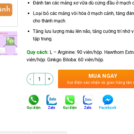
Đánh tan các mảng xơ vữa dù cứng đầu ở mạch c
Loại bỏ các mảng vôi hóa ở mạch cảnh, tăng đàn
cho thành mạch.
Tăng lưu lượng máu lên não, tăng cường trí nhớ 
tập trung.
Quy cách:
L – Arginine: 90 viên/hộp. Hawthorn Extr
viên/hộp. Ginkgo Biloba: 60 viên/hộp.
MUA NGAY
PyLoPan - Loại Xơ Vữa Mạch Cảnh - Không Lo Đột Qu
Gọi điện xác nhận và giao hàng tận 
Gọi điện
Zalo
Gọi điện
Zalo
Facebook