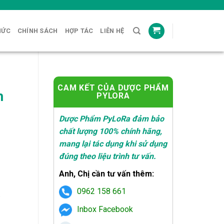
HỨC
CHÍNH SÁCH
HỢP TÁC
LIÊN HỆ
CAM KẾT CỦA DƯỢC PHẨM
h
PYLORA
Dược Phẩm PyLoRa đảm bảo
chất lượng 100% chính hãng,
mang lại tác dụng khi sử dụng
đúng theo liệu trình tư vấn.
Anh, Chị cần tư vấn thêm:
0962 158 661
.
₫.
Inbox Facebook