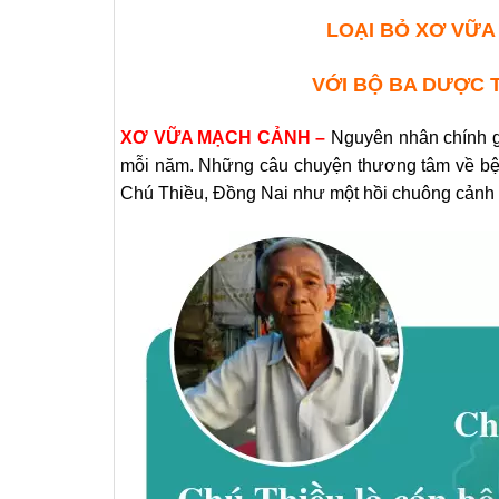
LOẠI BỎ XƠ VỮ
VỚI BỘ BA DƯỢC 
XƠ VỮA MẠCH CẢNH –
Nguyên nhân chính g
mỗi năm. Những câu chuyện thương tâm về bện
Chú Thiều, Đồng Nai như một hồi chuông cảnh 