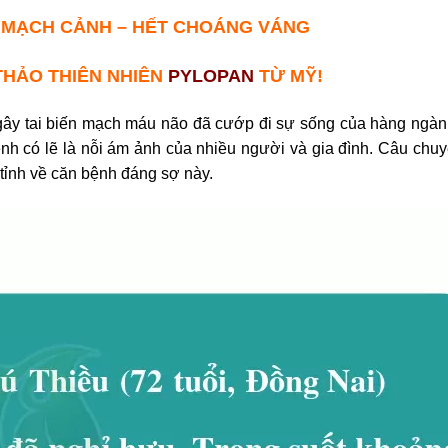
A MẠCH CẢNH – HẾT CHOÁNG VÁNG
THẢO THIÊN NHIÊN
PYLOPAN
TỪ MỸ!
ây tai biến mạch máu não đã cướp đi sự sống của hàng ngàn
h có lẽ là nỗi ám ảnh của nhiều người và gia đình. Câu chu
tỉnh về căn bệnh đáng sợ này.