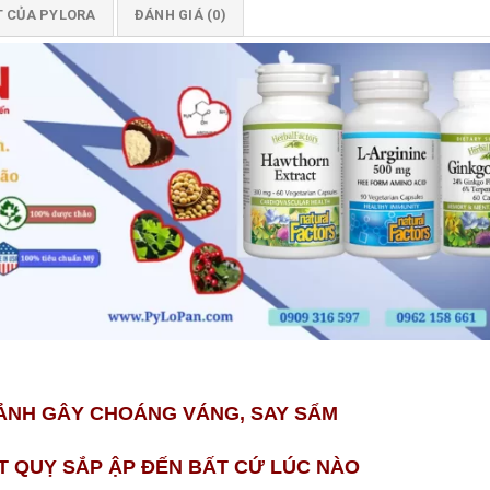
T CỦA PYLORA
ĐÁNH GIÁ (0)
ẢNH GÂY CHOÁNG VÁNG, SAY SẨM
T QUỴ SẮP ẬP ĐẾN BẤT CỨ LÚC NÀO