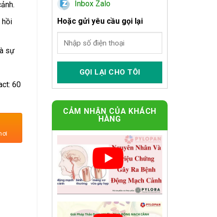
Inbox Zalo
ảnh.
Hoặc gửi yêu cầu gọi lại
 hồi
và sự
act: 60
CẢM NHẬN CỦA KHÁCH
HÀNG
ỵ Tai Biến số lượng
nơi