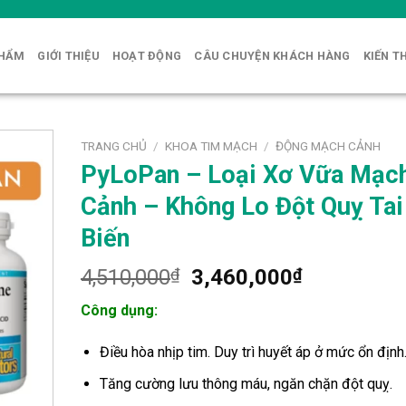
PHẨM
GIỚI THIỆU
HOẠT ĐỘNG
CÂU CHUYỆN KHÁCH HÀNG
KIẾN T
TRANG CHỦ
/
KHOA TIM MẠCH
/
ĐỘNG MẠCH CẢNH
PyLoPan – Loại Xơ Vữa Mạc
Cảnh – Không Lo Đột Quỵ Tai
Biến
Giá
Giá
4,510,000
₫
3,460,000
₫
gốc
hiện
Công dụng:
là:
tại
4,510,000₫.
là:
Điều hòa nhịp tim. Duy trì huyết áp ở mức ổn định
3,460,000
Tăng cường lưu thông máu, ngăn chặn đột quỵ.