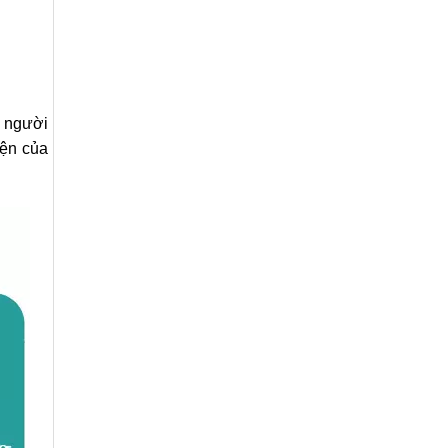
 người
yện của