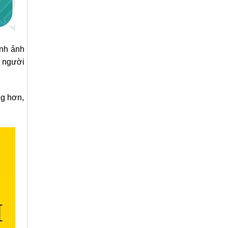
ệnh ảnh
n người
ng hơn,