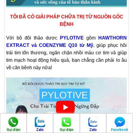
TÔI ĐÃ CÓ GIẢI PHÁP CHỮA TRỊ TỪ NGUỒN GỐC
BỆNH
Với bộ đôi thảo dược
PYLOTIVE
gồm
HAWTHORN
EXTRACT và
COENZYME Q10
từ Mỹ
, giúp phục hồi
trái tim tổn thương, ngăn chặn nhồi máu cơ tim và giúp
tim mạch hoạt động hiệu quả, bạn chẳng cần phải lo âu
về căn bệnh này nữa!
Gọi điện
Zalo
Gọi điện
Zalo
Facebook