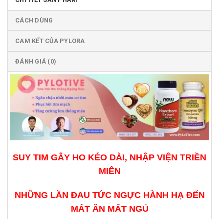
CÁCH DÙNG
CAM KẾT CỦA PYLORA
ĐÁNH GIÁ (0)
SUY TIM GÂY HO KÉO DÀI, NHẬP VIỆN TRIỀN
MIÊN
NHỮNG LẦN ĐAU TỨC NGỰC HÀNH HẠ ĐẾN
MẤT ĂN MẤT NGỦ