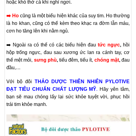
hoặc khó thở cả khi nghỉ ngơi.
➡️
Ho
cũng là một biểu hiện khác của suy tim. Ho thường
là ho khan, cũng có thể kèm theo khạc ra đờm lẫn máu,
cơn ho tăng lên khi nằm ngủ.
➡️ Ngoài ra có thể có các biểu hiện đau
tức ngực
,
hồi
hộp trống ngực, đau sau xương ức lan ra cánh tay, cơ
thể mệt mỏi,
sưng phù
,
tiểu đêm, tiểu ít,
chóng mặt
,
đau
đầu,…
Với bộ đôi
THẢO DƯỢC THIÊN NHIÊN PYLOTIVE
ĐẠT TIÊU CHUẨN CHẤT LƯỢNG MỸ
.
Hãy yên tâm,
bạn sẽ mau chóng lấy lại sức khỏe tuyệt vời, phục hồi
trái tim khỏe mạnh.