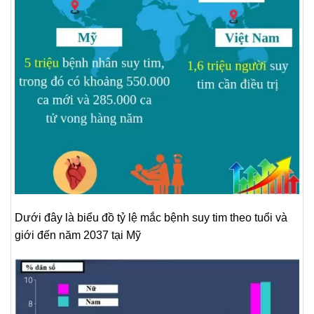
Dưới đây là biểu đồ tỷ lệ mắc bệnh suy tim theo tuổi và
giới đến năm 2037 tại Mỹ