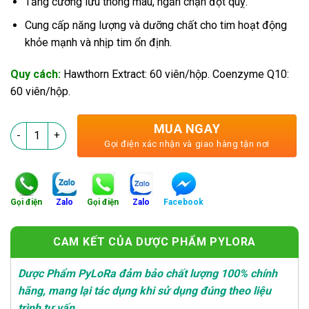
Tăng cường lưu thông máu, ngăn chặn đột quỵ.
Cung cấp năng lượng và dưỡng chất cho tim hoạt động
khỏe mạnh và nhịp tim ổn định.
Quy cách:
Hawthorn Extract: 60 viên/hộp. Coenzyme Q10:
60 viên/hộp.
MUA NGAY
PyLoTive - Cho Trái Tim Không Ngừng Đập số lượng
Gọi điện xác nhận và giao hàng tận nơi
Gọi điện
Zalo
Gọi điện
Zalo
Facebook
CAM KẾT CỦA DƯỢC PHẨM PYLORA
Dược Phẩm PyLoRa đảm bảo chất lượng 100% chính
hãng, mang lại tác dụng khi sử dụng đúng theo liệu
trình tư vấn.