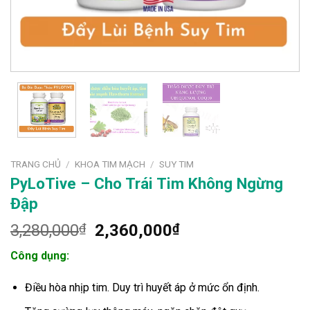
TRANG CHỦ
/
KHOA TIM MẠCH
/
SUY TIM
PyLoTive – Cho Trái Tim Không Ngừng
Đập
Giá
Giá
3,280,000
₫
2,360,000
₫
gốc
hiện
Công dụng:
là:
tại
3,280,000₫.
là:
Điều hòa nhịp tim. Duy trì huyết áp ở mức ổn định.
2,360,000₫.