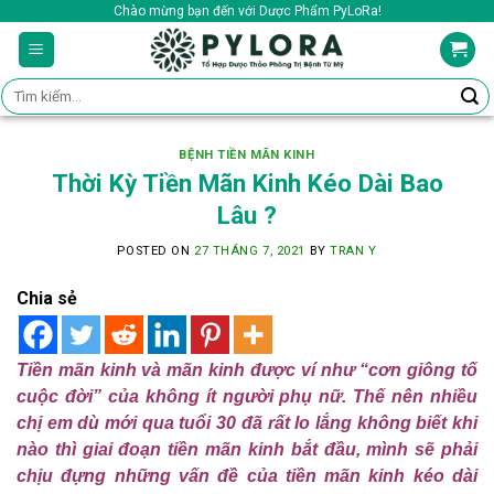
Skip
Chào mừng bạn đến với Dược Phẩm PyLoRa!
to
content
Tìm
kiếm:
BỆNH TIỀN MÃN KINH
Thời Kỳ Tiền Mãn Kinh Kéo Dài Bao
Lâu ?
POSTED ON
27 THÁNG 7, 2021
BY
TRAN Y
Chia sẻ
Tiền mãn kinh và mãn kinh được ví như “cơn giông tố
cuộc đời” của không ít người phụ nữ. Thế nên nhiều
chị em dù mới qua tuổi 30 đã rất lo lắng không biết khi
nào thì giai đoạn tiền mãn kinh bắt đầu, mình sẽ phải
chịu đựng những vấn đề của tiền mãn kinh kéo dài