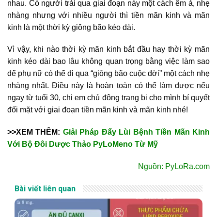
nhau. Có người trải qua giai đoạn này một cách êm ả, nhẹ
nhàng nhưng với nhiều người thì tiền mãn kinh và mãn
kinh là một thời kỳ giông bão kéo dài.
Vì vậy, khi nào thời kỳ mãn kinh bắt đầu hay thời kỳ mãn
kinh kéo dài bao lâu không quan trọng bằng việc làm sao
để phụ nữ có thể đi qua “giông bão cuộc đời” một cách nhẹ
nhàng nhất. Điều này là hoàn toàn có thể làm được nếu
ngay từ tuổi 30, chị em chủ động trang bị cho mình bí quyết
đối mặt với giai đoạn tiền mãn kinh và mãn kinh nhé!
>>XEM THÊM:
Giải Pháp Đẩy Lùi Bệnh Tiền Mãn Kinh
Với Bộ Đôi Dược Thảo PyLoMeno Từ Mỹ
Nguồn: PyLoRa.com
Bài viết liên quan