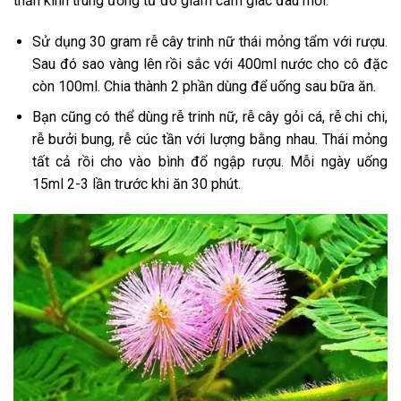
thần kinh trung ương từ đó giảm cảm giác đau mỏi.
Sử dụng 30 gram rễ cây trinh nữ thái mỏng tẩm với rượu.
Sau đó sao vàng lên rồi sắc với 400ml nước cho cô đặc
còn 100ml. Chia thành 2 phần dùng để uống sau bữa ăn.
Bạn cũng có thể dùng rễ trinh nữ, rễ cây gỏi cá, rễ chi chi,
rễ bưởi bung, rễ cúc tần với lượng bằng nhau. Thái mỏng
tất cả rồi cho vào bình đổ ngập rượu. Mỗi ngày uống
15ml 2-3 lần trước khi ăn 30 phút.