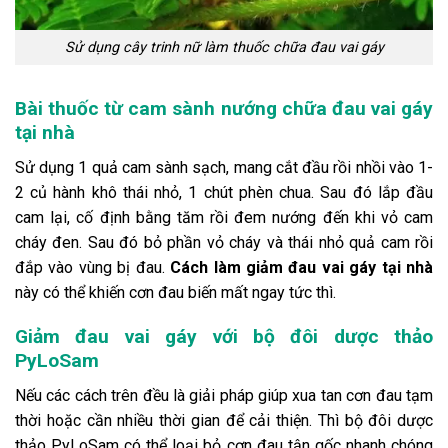
Sử dụng cây trinh nữ làm thuốc chữa đau vai gáy
Bài thuốc từ cam sành nướng chữa đau vai gáy
tại nhà
Sử dụng 1 quả cam sành sạch, mang cắt đầu rồi nhồi vào 1-
2 củ hành khô thái nhỏ, 1 chút phèn chua. Sau đó lắp đầu
cam lại, cố định bằng tăm rồi đem nướng đến khi vỏ cam
cháy đen. Sau đó bỏ phần vỏ cháy và thái nhỏ quả cam rồi
đắp vào vùng bị đau.
Cách làm giảm đau vai gáy tại nhà
này có thể khiến cơn đau biến mất ngay tức thì.
Giảm đau vai gáy với bộ đôi dược thảo
PyLoSam
Nếu các cách trên đều là giải pháp giúp xua tan cơn đau tạm
thời hoặc cần nhiều thời gian để cải thiện. Thì bộ đôi dược
thảo PyLoSam có thể loại bỏ cơn đau tận gốc nhanh chóng