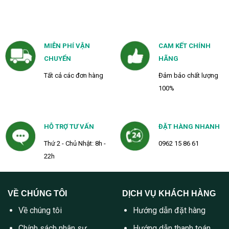
MIỄN PHÍ VẬN
CAM KẾT CHÍNH
CHUYỂN
HÃNG
Tất cả các đơn hàng
Đảm bảo chất lượng
100%
HỖ TRỢ TƯ VẤN
ĐẶT HÀNG NHANH
Thứ 2 - Chủ Nhật: 8h -
0962 15 86 61
22h
VỀ CHÚNG TÔI
DỊCH VỤ KHÁCH HÀNG
Về chúng tôi
Hướng dẫn đặt hàng
Chính sách nhân sự
Hướng dẫn thanh toán