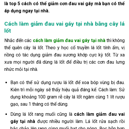
là top 5 cách có thể giảm cơn đau vai gáy mà bạn có thể
áp dụng ngay tại nhà.
Cách làm giảm đau vai gáy tại nhà bằng cây lá
lốt
Nhắc đến các
cách làm giảm đau vai gáy tại nhà
thì không
thể quên cây lá lốt. Theo y học cổ truyền lá lốt tính ấm, vị
nồng có tác dụng giảm đau xương khớp cực kỳ tốt. Từ xa
xưa mọi người đã dùng lá lốt để điều trị các cơn đau lưng
nhức mỏi tại nhà.
Bạn có thể sử dụng rượu lá lốt để xoa bóp vùng bị đau.
Kiên trì mỗi ngày sẽ thấy hiệu quả đáng kể. Cách làm: Sử
dụng khoảng 100 gram rễ cây lá lốt ngâm cùng 1 lít rượu
gạo, sau 1 tháng có thể dùng.
Dùng lá lốt rang muối cũng là
cách làm giảm đau vai
gáy tại nhà
được nhiều người làm. Lá lốt rửa sạch rồi
bắc chảo lên rang cùng muối hạt cho nóng. Bọc hỗn hợp