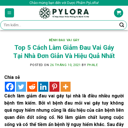
Skip
Chào mừng bạn đến với Dược Phẩm PyLoRa!
to
content
Tìm
kiếm:
BỆNH ĐAU VAI GÁY
Top 5 Cách Làm Giảm Đau Vai Gáy
Tại Nhà Đơn Giản Và Hiệu Quả Nhất
POSTED ON
26 THÁNG 10, 2021
BY
PHALE
Chia sẻ
Cách làm giảm đau vai gáy tại nhà là điều nhiều người
bệnh tìm kiếm. Bởi vì bệnh đau mỏi vai gáy tuy không
quá nguy hiểm nhưng cũng là dấu hiệu của căn bệnh liên
quan đến đốt sống cổ. Nó làm giảm chất lượng cuộc
sống và có thể tiềm ẩn bệnh lý nguy hiểm khác. Sau đây