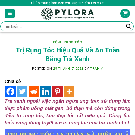
Skip
Chào mừng bạn đến với Dược Phẩm PyLoRa!
to
content
Tìm
kiếm:
BỆNH RỤNG TÓC
Trị Rụng Tóc Hiệu Quả Và An Toàn
Bằng Trà Xanh
POSTED ON
29 THÁNG 7, 2021
BY
TRAN Y
Chia sẻ
Trà xanh ngoài việc ngăn ngừa ung thư, sử dụng làm
thực phẩm uống mát gan, bổ thận mà còn dùng trong
điều trị rụng tóc, làm đẹp tóc rất hiệu quả. Cùng tìm
hiểu công dụng tuyệt vời trị rụng tóc của trà xanh nhé!