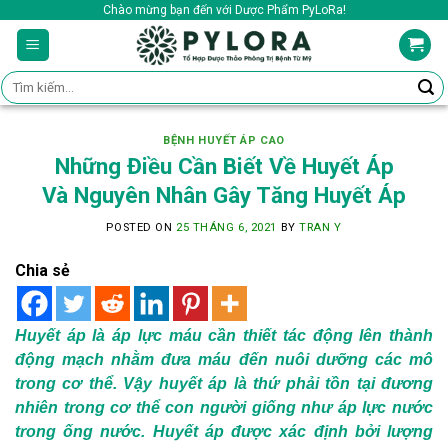
Skip
Chào mừng bạn đến với Dược Phẩm PyLoRa!
to
content
Tìm
kiếm:
BỆNH HUYẾT ÁP CAO
Những Điều Cần Biết Về Huyết Áp
Và Nguyên Nhân Gây Tăng Huyết Áp
POSTED ON
25 THÁNG 6, 2021
BY
TRAN Y
Chia sẻ
Huyết áp là áp lực máu cần thiết tác động lên thành
động mạch nhằm đưa máu đến nuôi dưỡng các mô
trong cơ thể. Vậy huyết áp là thứ phải tồn tại đương
nhiên trong cơ thể con người giống như áp lực nước
trong ống nước. Huyết áp được xác định bởi lượng