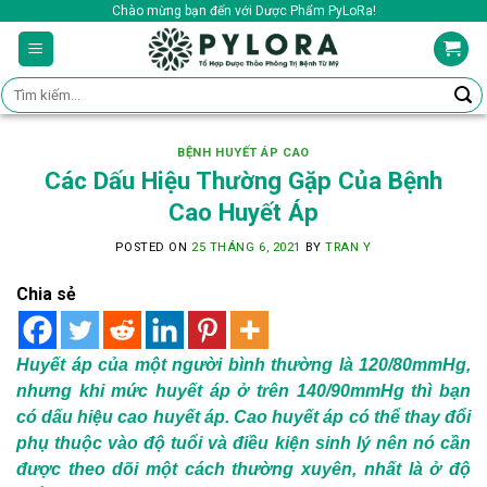
Skip
Chào mừng bạn đến với Dược Phẩm PyLoRa!
to
content
Tìm
kiếm:
BỆNH HUYẾT ÁP CAO
Các Dấu Hiệu Thường Gặp Của Bệnh
Cao Huyết Áp
POSTED ON
25 THÁNG 6, 2021
BY
TRAN Y
Chia sẻ
Huyết áp của một người bình thường là 120/80mmHg,
nhưng khi mức huyết áp ở trên 140/90mmHg thì bạn
có dấu hiệu cao huyết áp. Cao huyết áp có thể thay đổi
phụ thuộc vào độ tuổi và điều kiện sinh lý nên nó cần
được theo dõi một cách thường xuyên, nhất là ở độ