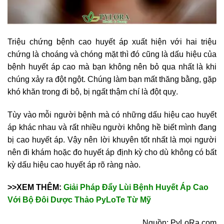
Triệu chứng bệnh cao huyết áp xuất hiện với hai triệu
chứng là choáng và chóng mặt thì đó cũng là dấu hiệu của
bệnh huyết áp cao mà bạn không nên bỏ qua nhất là khi
chúng xảy ra đột ngột. Chúng làm bạn mất thăng bằng, gặp
khó khăn trong đi bộ, bị ngất thậm chí là đột quỵ.
Tùy vào mỗi người bệnh mà có những dấu hiệu cao huyết
áp khác nhau và rất nhiều người không hề biết mình đang
bị cao huyết áp. Vậy nên lời khuyên tốt nhất là mọi người
nên đi khám hoặc đo huyết áp định kỳ cho dù không có bất
kỳ dấu hiệu cao huyết áp rõ ràng nào.
>>XEM THÊM:
Giải Pháp Đẩy Lùi Bệnh Huyết Áp Cao
Với Bộ Đôi Dược Thảo PyLoTe Từ Mỹ
Nguồn: PyLoRa.com