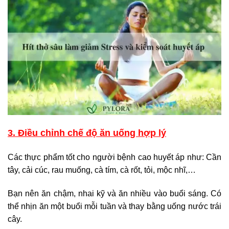
3. Điều chỉnh chế độ ăn uống hợp lý
Các thực phẩm tốt cho người bệnh cao huyết áp như: Cần
tây, cải cúc, rau muống, cà tím, cà rốt, tỏi, mộc nhĩ,…
Bạn nên ăn chậm, nhai kỹ và ăn nhiều vào buổi sáng. Có
thể nhịn ăn một buổi mỗi tuần và thay bằng uống nước trái
cây.