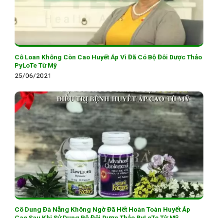
Cô Loan Không Còn Cao Huyết Áp Vì Đã Có Bộ Đôi Dược Thảo
PyLoTe Từ Mỹ
25/06/2021
Cô Dung Đà Nẵng Không Ngờ Đã Hết Hoàn Toàn Huyết Áp
Cao Sau Khi Sử Dụng Bộ Đôi Dược Thảo PyLoTe Từ Mỹ