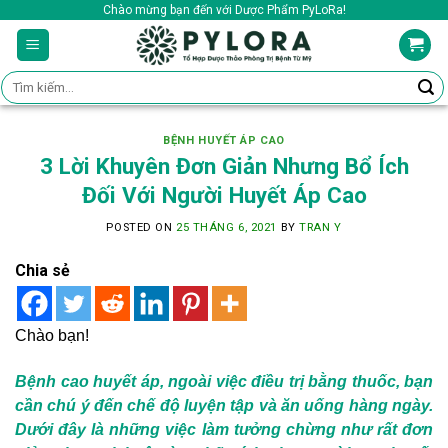
Skip
Chào mừng bạn đến với Dược Phẩm PyLoRa!
to
content
Tìm
kiếm:
BỆNH HUYẾT ÁP CAO
3 Lời Khuyên Đơn Giản Nhưng Bổ Ích
Đối Với Người Huyết Áp Cao
POSTED ON
25 THÁNG 6, 2021
BY
TRAN Y
Chia sẻ
Chào bạn!
Bệnh cao huyết áp, ngoài việc điều trị bằng thuốc, bạn
cần chú ý đến chế độ luyện tập và ăn uống hàng ngày.
Dưới đây là những việc làm tưởng chừng như rất đơn