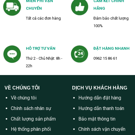
MIỄN PHÍ VẬN
CAM KẾT CHÍNH
CHUYỂN
HÃNG
Tất cả các đơn hàng
Đảm bảo chất lượng
100%
HỖ TRỢ TƯ VẤN
ĐẶT HÀNG NHANH
Thứ 2 - Chủ Nhật: 8h -
0962 15 86 61
22h
VỀ CHÚNG TÔI
DỊCH VỤ KHÁCH HÀNG
Về chúng tôi
Hướng dẫn đặt hàng
Chính sách nhân sự
Hướng dẫn thanh toán
Chất lượng sản phẩm
Bảo mật thông tin
Hệ thống phân phối
Chính sách vận chuyển