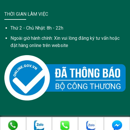
THỜI GIAN LÀM VIỆC
Thứ 2 - Chủ Nhật: 8h - 22h
Ngoài giờ hành chính: Xin vui lòng đăng ký tư vấn hoặc
đặt hàng online trên website
Copyright 2021 © Trang web này được sở hữu và quản lý bởi:
Công Ty Cổ Phần Dược Phẩm PyLoRa - pylora.com