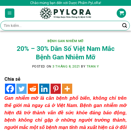
Skip
Chào mừng bạn đến với Dược Phẩm PyLoRa!
to
content
Tìm
kiếm:
BỆNH GAN NHIỄM MỠ
20% – 30% Dân Số Việt Nam Mắc
Bệnh Gan Nhiễm Mỡ
POSTED ON
3 THÁNG 8, 2021
BY
TRAN Y
Chia sẻ
Gan nhiễm mỡ là căn bệnh phổ biến, không chỉ trên
thế giới mà ngay cả ở Việt Nam. Bệnh gan nhiễm mỡ
hiện đã trở thành vấn đề sức khỏe đáng báo động,
bệnh không chỉ gặp ở những người trưởng thành,
người mắc một số bệnh mạn tính mà xuất hiện cả ở đối