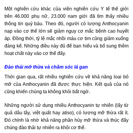
Một nghiên cứu khác của viện nghiên cứu Y tế thế giới
trên 46.000 phụ nữ, 23.000 nam giới đã tìm thấy nhiều
thông tin quý báu. Theo đó, người có lượng Anthocyanin
nạp vào cơ thể lớn sẽ giảm nguy cơ mắc bệnh cao huyết
áp. Đồng thời, tỷ lệ mắc nhồi máu cơ tim cũng giảm xuống
đáng kể. Những điều này đủ để bạn hiểu và bổ sung thêm
hoạt chất này vào cơ thể đấy.
Đào thải mỡ thừa và chăm sóc lá gan
Thời gian qua, rất nhiều nghiên cứu về khả năng loại bỏ
mỡ của Anthocyanin đã được thực hiện. Kết quả của nó
cũng khiến chúng ta không khỏi bất ngờ.
Những người sử dụng nhiều Anthocyanin tự nhiên (lấy từ
quả dâu tây, việt quất hay atiso), có lượng mỡ thừa rất ít.
Đó chính là nhờ khả năng phân hủy mỡ thừa và thúc đẩy
chúng đào thải tự nhiên ra khỏi cơ thể.