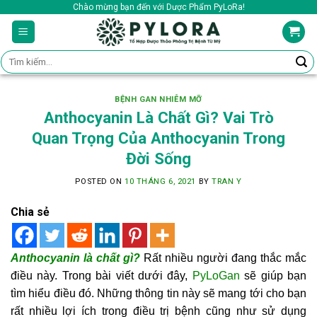
Skip
Chào mừng bạn đến với Dược Phẩm PyLoRa!
to
content
Tìm
kiếm:
BỆNH GAN NHIỄM MỠ
Anthocyanin Là Chất Gì? Vai Trò
Quan Trọng Của Anthocyanin Trong
Đời Sống
POSTED ON
10 THÁNG 6, 2021
BY
TRAN Y
Chia sẻ
Anthocyanin là chất gì?
Rất nhiều người đang thắc mắc
điều này. Trong bài viết dưới đây,
PyLoGan
sẽ giúp bạn
tìm hiểu điều đó. Những thông tin này sẽ mang tới cho bạn
rất nhiều lợi ích trong điều trị bệnh cũng như sử dụng