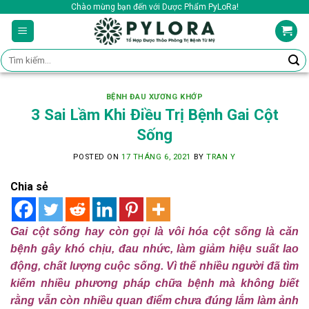
Skip
Chào mừng bạn đến với Dược Phẩm PyLoRa!
to
content
Tìm
kiếm:
BỆNH ĐAU XƯƠNG KHỚP
3 Sai Lầm Khi Điều Trị Bệnh Gai Cột
Sống
POSTED ON
17 THÁNG 6, 2021
BY
TRAN Y
Chia sẻ
Gai cột sống hay còn gọi là vôi hóa cột sống là căn
bệnh gây khó chịu, đau nhức, làm giảm hiệu suất lao
động, chất lượng cuộc sống. Vì thế nhiều người đã tìm
kiếm nhiều phương pháp chữa bệnh mà không biết
rằng vẫn còn nhiều quan điểm chưa đúng lắm làm ảnh