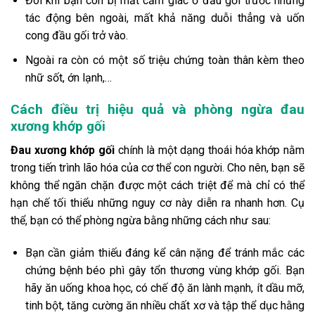
Đôi khi bạn còn bị mất cảm giác ở đầu gối trước những
tác động bên ngoài, mất khả năng duỗi thẳng và uốn
cong đầu gối trở vào.
Ngoài ra còn có một số triệu chứng toàn thân kèm theo
nhữ sốt, ớn lạnh,…
Cách điều trị hiệu quả và phòng ngừa đau
xương khớp gối
Đau xương khớp gối
chính là một dạng thoái hóa khớp nằm
trong tiến trình lão hóa của cơ thể con người. Cho nên, bạn sẽ
không thể ngăn chặn được một cách triệt để mà chỉ có thể
hạn chế tối thiểu những nguy cơ này diễn ra nhanh hơn. Cụ
thể, bạn có thể phòng ngừa bằng những cách như sau:
Bạn cần giảm thiếu đáng kể cân nặng để tránh mắc các
chứng bệnh béo phì gây tổn thương vùng khớp gối. Bạn
hãy ăn uống khoa học, có chế độ ăn lành mạnh, ít dầu mỡ,
tinh bột, tăng cường ăn nhiều chất xơ và tập thể dục hằng