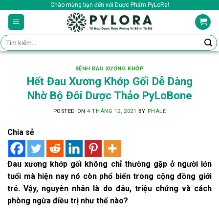
Skip
Chào mừng bạn đến với Dược Phẩm PyLoRa!
to
content
Tìm
kiếm:
BỆNH ĐAU XƯƠNG KHỚP
Hết Đau Xương Khớp Gối Dễ Dàng
Nhờ Bộ Đôi Dược Thảo PyLoBone
POSTED ON
4 THÁNG 12, 2021
BY
PHALE
Chia sẻ
Đau xương khớp gối không chỉ thường gặp ở người lớn
tuổi mà hiện nay nó còn phổ biến trong cộng đồng giới
trẻ. Vậy, nguyên nhân là do đâu, triệu chứng và cách
phòng ngừa điều trị như thế nào?