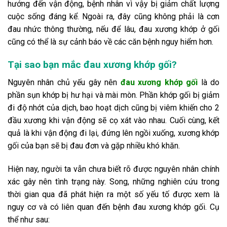
hướng đến vận động, bệnh nhân vì vậy bị giảm chất lượng
cuộc sống đáng kể. Ngoài ra, đây cũng không phải là cơn
đau nhức thông thường, nếu để lâu, đau xương khớp ở gối
cũng có thể là sự cảnh báo về các căn bệnh nguy hiểm hơn.
Tại sao bạn mắc đau xương khớp gối?
Nguyên nhân chủ yếu gây nên
đau xương khớp gối
là do
phần sụn khớp bị hư hại và mài mòn. Phần khớp gối bị giảm
đi độ nhớt của dịch, bao hoạt dịch cũng bị viêm khiến cho 2
đầu xương khi vận động sẽ cọ xát vào nhau. Cuối cùng, kết
quả là khi vận động đi lại, đứng lên ngồi xuống, xương khớp
gối của bạn sẽ bị đau đơn và gặp nhiều khó khăn.
Hiện nay, người ta vẫn chưa biết rõ được nguyên nhân chính
xác gây nên tình trạng này. Song, những nghiên cứu trong
thời gian qua đã phát hiện ra một số yếu tố được xem là
nguy cơ và có liên quan đến bệnh đau xương khớp gối. Cụ
thể như sau: