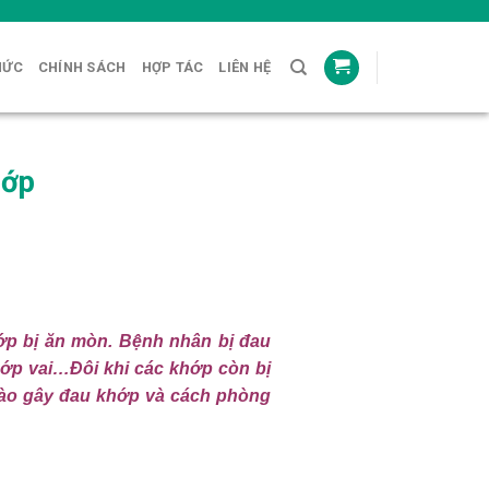
HỨC
CHÍNH SÁCH
HỢP TÁC
LIÊN HỆ
hớp
ớp bị ăn mòn. Bệnh nhân bị đau
ớp vai…Đôi khi các khớp còn bị
 nào gây đau khớp và cách phòng