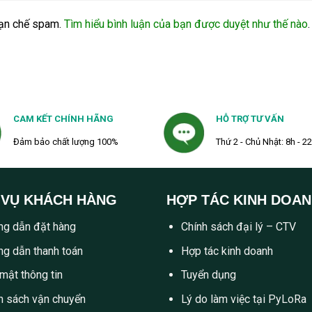
ạn chế spam.
Tìm hiểu bình luận của bạn được duyệt như thế nào
.
CAM KẾT CHÍNH HÃNG
HỖ TRỢ TƯ VẤN
Đảm bảo chất lượng 100%
Thứ 2 - Chủ Nhật: 8h - 2
 VỤ KHÁCH HÀNG
HỢP TÁC KINH DOA
g dẫn đặt hàng
Chính sách đại lý – CTV
g dẫn thanh toán
Hợp tác kinh doanh
mật thông tin
Tuyển dụng
h sách vận chuyển
Lý do làm việc tại PyLoRa