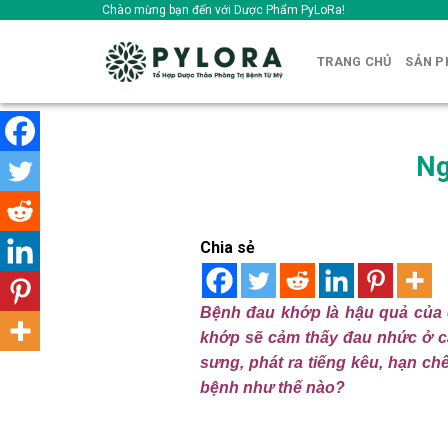
Skip
Chào mừng bạn đến với Dược Phẩm PyLoRa!
to
content
TRANG CHỦ
SẢN 
Ng
Chia sẻ
Bệnh đau khớp là hậu quả của 
khớp sẽ cảm thấy đau nhức ở c
sưng, phát ra tiếng kêu, hạn c
bệnh như thế nào?