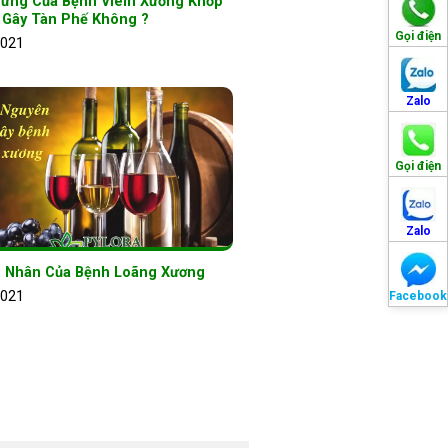
hứng Của Bệnh Viêm Xương Khớp
 Gây Tàn Phế Không ?
Gọi điện
2021
Zalo
Gọi điện
Zalo
 Nhân Của Bệnh Loãng Xương
2021
Facebook