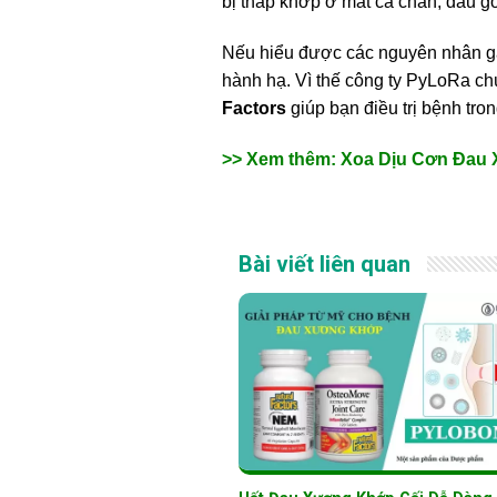
bị thấp khớp ở mắt cá chân, đầu gối
Nếu hiểu được các nguyên nhân 
hành hạ. Vì thế công ty PyLoRa ch
Factors
giúp bạn điều trị bệnh tro
>> Xem thêm: Xoa Dịu Cơn Đau
Bài viết liên quan