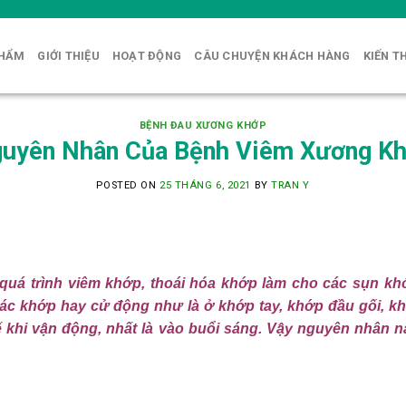
PHẨM
GIỚI THIỆU
HOẠT ĐỘNG
CÂU CHUYỆN KHÁCH HÀNG
KIẾN T
BỆNH ĐAU XƯƠNG KHỚP
uyên Nhân Của Bệnh Viêm Xương K
POSTED ON
25 THÁNG 6, 2021
BY
TRAN Y
quá trình viêm khớp, thoái hóa khớp làm cho các sụn kh
ác khớp hay cử động như là ở khớp tay, khớp đầu gối, kh
hế khi vận động, nhất là vào buổi sáng. Vậy nguyên nhân