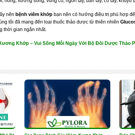
, hông, xương sống, vùng cổ, ngón tay, bàn tay, cổ tay, khuỷu t
gây nên
bệnh viêm khớp
bạn nên có hướng điều trị phù hợp đ
úng tôi đã mang đến loại thuốc thảo dược từ thiên nhiên
Glucos
ng thời gian ngắn nhất.
 Xương Khớp – Vui Sống Mỗi Ngày Với Bộ Đôi Dược Thảo