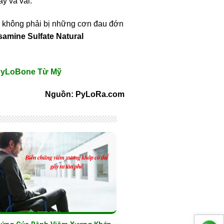
ay và vai.
ể không phải bị những cơn đau đớn
amine Sulfate Natural
 PyLoBone Từ Mỹ
Nguồn: PyLoRa.com