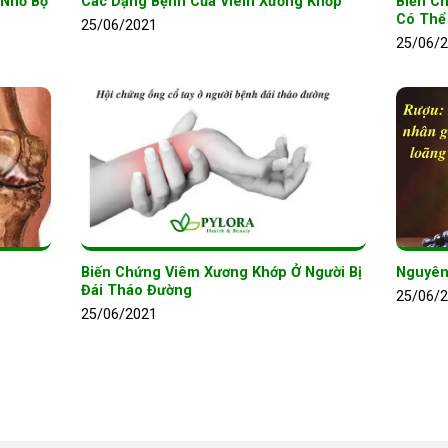
 Nhờ Bộ
Các Dạng Bệnh Của Viêm Xương Khớp
Biến C
Có Thể
25/06/2021
25/06/
Biến Chứng Viêm Xương Khớp Ở Người Bị
Nguyên
Đái Tháo Đường
25/06/
25/06/2021