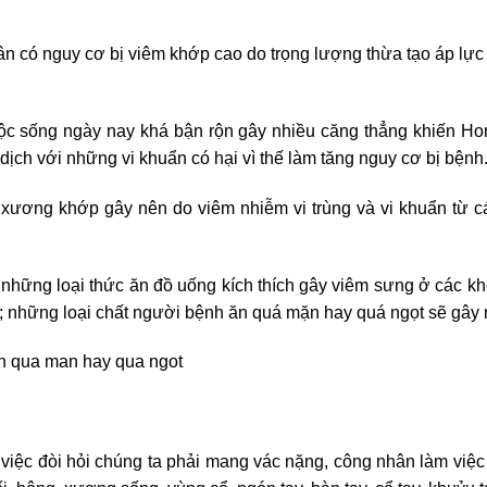
n có nguy cơ bị viêm khớp cao do trọng lượng thừa tạo áp lực
ộc sống ngày nay khá bận rộn gây nhiều căng thẳng khiến Hor
ịch với những vi khuẩn có hại vì thế làm tăng nguy cơ bị bệnh
 xương khớp gây nên do viêm nhiễm vi trùng và vi khuẩn từ cá
hững loại thức ăn đồ uống kích thích gây viêm sưng ở các k
 những loại chất người bệnh ăn quá mặn hay quá ngọt sẽ gây m
iệc đòi hỏi chúng ta phải mang vác nặng, công nhân làm việc