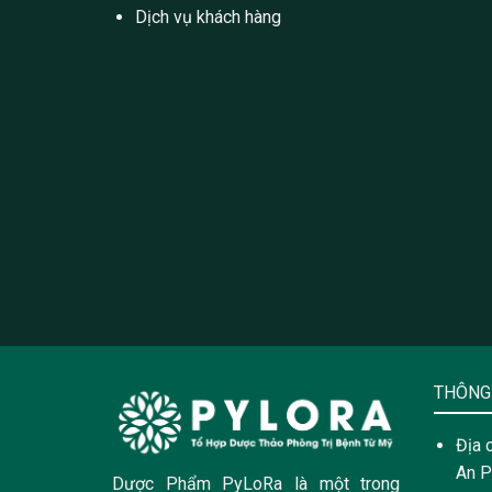
Dịch vụ khách hàng
THÔNG 
Địa 
An P
Dược Phẩm PyLoRa là một trong