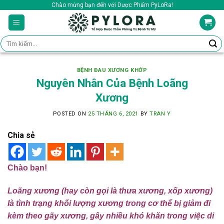
Skip
Chào mừng bạn đến với Dược Phẩm PyLoRa!
to
content
Tìm
kiếm:
BỆNH ĐAU XƯƠNG KHỚP
Nguyên Nhân Của Bệnh Loãng
Xương
POSTED ON
25 THÁNG 6, 2021
BY
TRAN Y
Chia sẻ
Chào bạn!
Loãng xương (hay còn gọi là thưa xương, xốp xương)
là tình trạng khối lượng xương trong cơ thể bị giảm đi
kèm theo gãy xương, gây nhiều khó khăn trong việc di