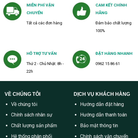
MIỄN PHÍ VẬN
CAM KẾT CHÍNH
CHUYỂN
HÃNG
Tất cả các đơn hàng
Đảm bảo chất lượng
100%
HỖ TRỢ TƯ VẤN
ĐẶT HÀNG NHANH
Thứ 2 - Chủ Nhật: 8h -
0962 15 86 61
22h
VỀ CHÚNG TÔI
DỊCH VỤ KHÁCH HÀNG
Về chúng tôi
Hướng dẫn đặt hàng
Chính sách nhân sự
Hướng dẫn thanh toán
Chất lượng sản phẩm
Bảo mật thông tin
Hệ thống phân phối
Chính sách vận chuyển