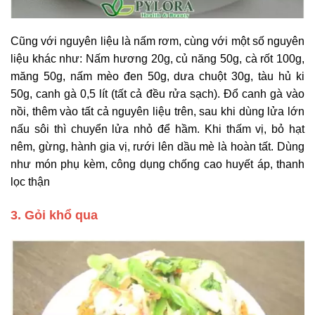
Cũng với nguyên liệu là nấm rơm, cùng với một số nguyên
liệu khác như: Nấm hương 20g, củ năng 50g, cà rốt 100g,
măng 50g, nấm mèo đen 50g, dưa chuột 30g, tàu hủ ki
50g, canh gà 0,5 lít (tất cả đều rửa sạch). Đổ canh gà vào
nồi, thêm vào tất cả nguyên liệu trên, sau khi dùng lửa lớn
nấu sôi thì chuyển lửa nhỏ để hầm. Khi thấm vị, bỏ hạt
nêm, gừng, hành gia vị, rưới lên dầu mè là hoàn tất. Dùng
như món phụ kèm, công dụng chống cao huyết áp, thanh
lọc thận
3. Gỏi khổ qua