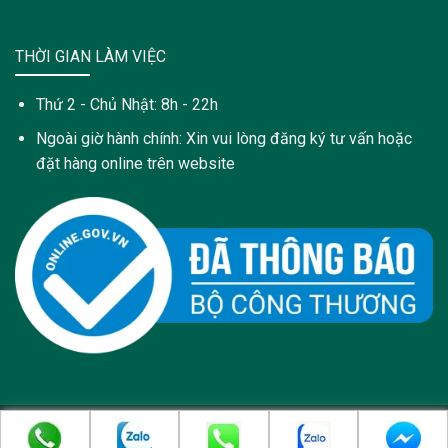
THỜI GIAN LÀM VIỆC
Thứ 2 - Chủ Nhật: 8h - 22h
Ngoài giờ hành chính: Xin vui lòng đăng ký tư vấn hoặc
đặt hàng online trên website
Copyright 2021 © Trang web này được sở hữu và quản lý bởi:
Công Ty Cổ Phần Dược Phẩm PyLoRa - pylora.com