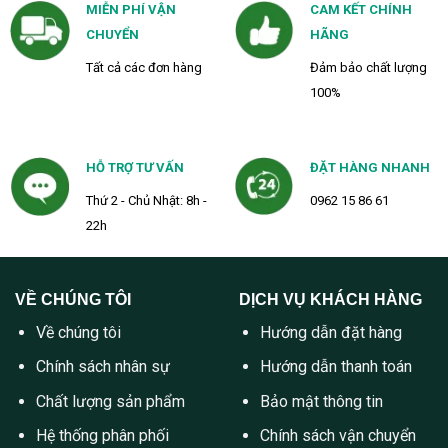
MIỄN PHÍ VẬN
CAM KẾT CHÍNH
CHUYỂN
HÃNG
Tất cả các đơn hàng
Đảm bảo chất lượng
100%
HỖ TRỢ TƯ VẤN
ĐẶT HÀNG NHANH
Thứ 2 - Chủ Nhật: 8h -
0962 15 86 61
22h
VỀ CHÚNG TÔI
DỊCH VỤ KHÁCH HÀNG
Về chúng tôi
Hướng dẫn đặt hàng
Chính sách nhân sự
Hướng dẫn thanh toán
Chất lượng sản phẩm
Bảo mật thông tin
Hệ thống phân phối
Chính sách vận chuyển