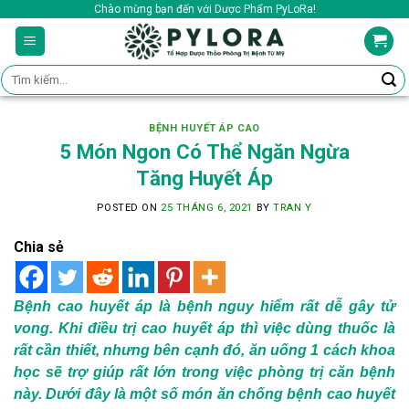
Skip
Chào mừng bạn đến với Dược Phẩm PyLoRa!
to
content
Tìm
kiếm:
BỆNH HUYẾT ÁP CAO
5 Món Ngon Có Thể Ngăn Ngừa
Tăng Huyết Áp
POSTED ON
25 THÁNG 6, 2021
BY
TRAN Y
Chia sẻ
Bệnh cao huyết áp là bệnh nguy hiểm rất dễ gây tử
vong. Khi điều trị cao huyết áp thì việc dùng thuốc là
rất cần thiết, nhưng bên cạnh đó, ăn uống 1 cách khoa
học sẽ trợ giúp rất lớn trong việc phòng trị căn bệnh
này. Dưới đây là một số món ăn chống bệnh cao huyết