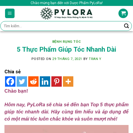
Skip
Chào mừng bạn đến với Dược Phẩm PyLoRa!
to
content
Tìm
kiếm:
BỆNH RỤNG TÓC
5 Thực Phẩm Giúp Tóc Nhanh Dài
POSTED ON
29 THÁNG 7, 2021
BY
TRAN Y
Chia sẻ
Chào bạn!
Hôm nay, PyLoRa sẽ chia sẻ đến bạn Top 5 thực phẩm
giúp tóc nhanh dài. Hãy cùng tìm hiểu và áp dụng để
có một mái tóc luôn chắc khỏe và suôn mượt nhé!