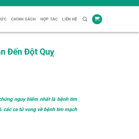
HỨC
CHÍNH SÁCH
HỢP TÁC
LIÊN HỆ
n Đến Đột Quỵ
chứng nguy hiểm nhất là bệnh tim
5% các ca tử vong về bệnh tim mạch