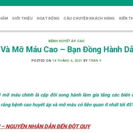
PHẨM
GIỚI THIỆU
HOẠT ĐỘNG
CÂU CHUYỆN KHÁCH HÀNG
KIẾN T
BỆNH HUYẾT ÁP CAO
 Và Mỡ Máu Cao – Bạn Đồng Hành Dẫ
POSTED ON
14 THÁNG 6, 2021
BY
TRAN Y
 mỡ máu chính là cặp đôi song hành làm gia tăng các biến 
rằng bệnh cao huyết áp và mỡ máu có liên quan ít nhất tới 4
U – NGUYÊN NHÂN DẪN ĐẾN ĐỘT QUỴ