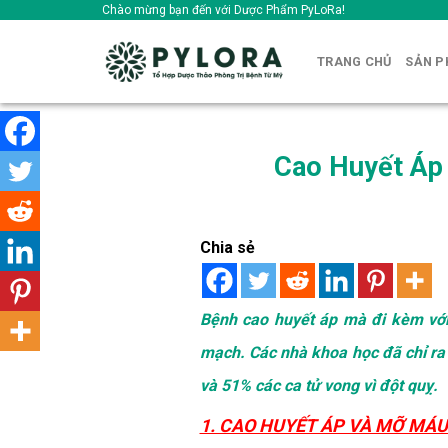
Skip
Chào mừng bạn đến với Dược Phẩm PyLoRa!
to
content
TRANG CHỦ
SẢN 
Cao Huyết Áp
Chia sẻ
Bệnh cao huyết áp mà đi kèm với
mạch. Các nhà khoa học đã chỉ ra 
và 51% các ca tử vong vì đột quỵ.
1. CAO HUYẾT ÁP VÀ MỠ MÁ