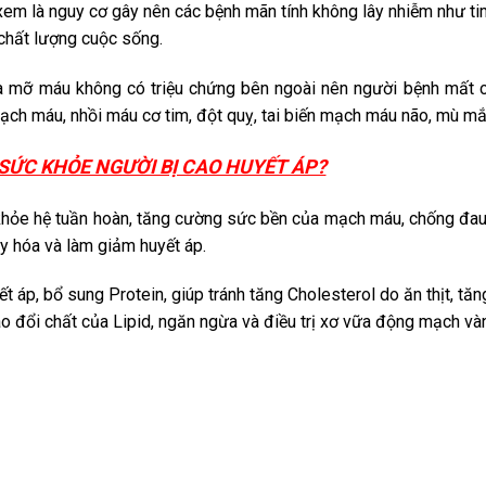
em là nguy cơ gây nên các bệnh mãn tính không lây nhiễm như ti
 chất lượng cuộc sống.
à mỡ máu không có triệu chứng bên ngoài nên người bệnh mất cản
ch máu, nhồi máu cơ tim, đột quỵ, tai biến mạch máu não, mù mắ
SỨC KHỎE NGƯỜI BỊ CAO HUYẾT ÁP?
khỏe hệ tuần hoàn, tăng cường sức bền của mạch máu, chống đau
xy hóa và làm giảm huyết áp.
t áp, bổ sung Protein, giúp tránh tăng Cholesterol do ăn thịt, 
rao đổi chất của Lipid, ngăn ngừa và điều trị xơ vữa động mạch và