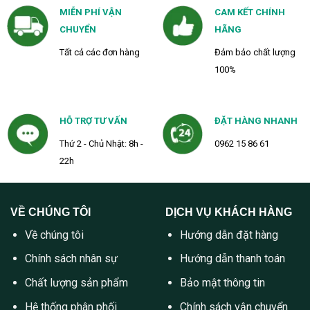
MIỄN PHÍ VẬN
CAM KẾT CHÍNH
CHUYỂN
HÃNG
Tất cả các đơn hàng
Đảm bảo chất lượng
100%
HỖ TRỢ TƯ VẤN
ĐẶT HÀNG NHANH
Thứ 2 - Chủ Nhật: 8h -
0962 15 86 61
22h
VỀ CHÚNG TÔI
DỊCH VỤ KHÁCH HÀNG
Về chúng tôi
Hướng dẫn đặt hàng
Chính sách nhân sự
Hướng dẫn thanh toán
Chất lượng sản phẩm
Bảo mật thông tin
Hệ thống phân phối
Chính sách vận chuyển