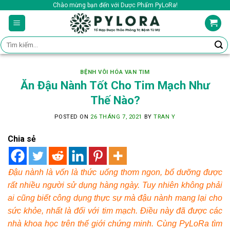
Skip
Chào mừng bạn đến với Dược Phẩm PyLoRa!
to
content
Tìm
kiếm:
BỆNH VÔI HÓA VAN TIM
Ăn Đậu Nành Tốt Cho Tim Mạch Như
Thế Nào?
POSTED ON
26 THÁNG 7, 2021
BY
TRAN Y
Chia sẻ
Đ
ậu nành là vốn là thức uống thơm ngon, bổ dưỡng được
rất nhiều người sử dụng hàng ngày. Tuy nhiên không phải
ai cũng biết công dụng thực sự mà đậu nành mang lại cho
sức khỏe, nhất là đối với tim mạch. Điều này đã được các
nhà khoa học trên thế giới chứng minh. Cùng
PyLoRa
tìm