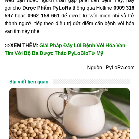
Nếu bạn hoặc người thân gặp phải căn bệnh này, hãy
gọi cho
Dược Phẩm PyLoRa
thông qua Hotline
0909 316
597
hoặc
0962 158 661
để được tư vấn miễn phí và trở
thành người tiếp theo điều trị dứt điểm căn bệnh vôi hóa
van tim này nhé!
>>XEM THÊM:
Giải Pháp Đẩy Lùi Bệnh Vôi Hóa Van
Tim Với Bộ Ba Dược Thảo PyLoBloTừ Mỹ
Nguồn : PyLoRa.com
Bài viết liên quan