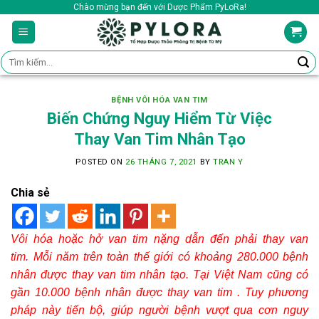
Skip
Chào mừng bạn đến với Dược Phẩm PyLoRa!
to
content
Tìm
kiếm:
BỆNH VÔI HÓA VAN TIM
Biến Chứng Nguy Hiểm Từ Việc
Thay Van Tim Nhân Tạo
POSTED ON
26 THÁNG 7, 2021
BY
TRAN Y
Chia sẻ
Vôi hóa hoặc hở van tim nặng dẫn đến phải thay van
tim. Mỗi năm trên toàn thế giới có khoảng 280.000 bệnh
nhân được thay van tim nhân tạo. Tại Việt Nam cũng có
gần 10.000 bệnh nhân được thay van tim . Tuy phương
pháp này tiến bộ, giúp người bệnh vượt qua cơn nguy