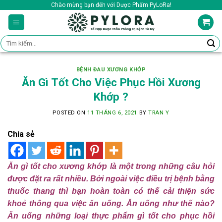
Skip
Chào mừng bạn đến với Dược Phẩm PyLoRa!
to
content
Tìm
kiếm:
BỆNH ĐAU XƯƠNG KHỚP
Ăn Gì Tốt Cho Việc Phục Hồi Xương
Khớp ?
POSTED ON
11 THÁNG 6, 2021
BY
TRAN Y
Chia sẻ
Ăn gì tốt cho xương khớp là một trong những câu hỏi
được đặt ra rất nhiều. Bởi ngoài việc điều trị bệnh bằng
thuốc thang thì bạn hoàn toàn có thể cải thiện sức
khoẻ thông qua việc ăn uống. Ăn uống như thế nào?
Ăn uống những loại thực phẩm gì tốt cho phục hồi