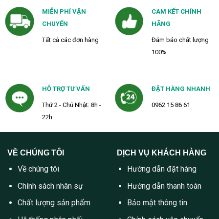
MIỄN PHÍ VẬN
CAM KẾT CHÍNH
CHUYỂN
HÃNG
Tất cả các đơn hàng
Đảm bảo chất lượng
100%
HỖ TRỢ TƯ VẤN
ĐẶT HÀNG NHANH
Thứ 2 - Chủ Nhật: 8h -
0962 15 86 61
22h
VỀ CHÚNG TÔI
DỊCH VỤ KHÁCH HÀNG
Về chúng tôi
Hướng dẫn đặt hàng
Chính sách nhân sự
Hướng dẫn thanh toán
Chất lượng sản phẩm
Bảo mật thông tin