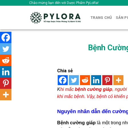
Skip
Chào mừng bạn đến với Dược Phẩm PyLoRa!
to
content
TRANG CHỦ
SẢN 
Bệnh Cường
Chia sẻ
K
hi mắc
bệnh cường giáp
, người
khi mắc bệnh. Vậy, bệnh có khiến 
Nguyên nhân dẫn đến cường
Bệnh cường giáp
là một trong nh