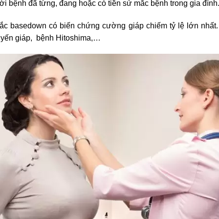
i bệnh đã từng, đang hoặc có tiền sử mắc bệnh trong gia đình
mắc basedown có biến chứng cường giáp chiếm tỷ lệ lớn nhất
uyến giáp, bệnh Hitoshima,…