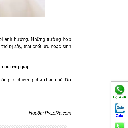
ơ bị ảnh hưởng. Những trường hợp
 thể bị sảy, thai chết lưu hoặc sinh
h cường giáp
.
 không có phương pháp hạn chế. Do
Gọi điện
Nguồn: PyLoRa.com
Zalo