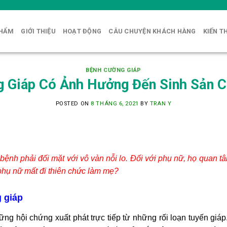
PHẨM
GIỚI THIỆU
HOẠT ĐỘNG
CÂU CHUYỆN KHÁCH HÀNG
KIẾN T
BỆNH CƯỜNG GIÁP
 Giáp Có Ảnh Hưởng Đến Sinh Sản 
POSTED ON
8 THÁNG 6, 2021
BY
TRAN Y
 bệnh phải đối mặt với vô vàn nỗi lo. Đối với phụ nữ, họ quan 
phụ nữ mất đi thiên chức làm mẹ?
 giáp
ững hội chứng xuất phát trực tiếp từ những rối loạn tuyến giá