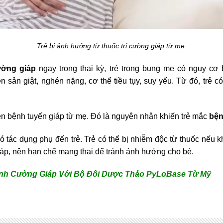
Trẻ bị ảnh hưởng từ thuốc trị cường giáp từ mẹ.
ờng giáp
ngay trong thai kỳ, trẻ trong bụng mẹ có nguy c
ền sản giật, nghén nặng, cơ thể tiều tụy, suy yếu. Từ đó, trẻ có
ruyền bệnh tuyến giáp từ mẹ. Đó là nguyên nhân khiến trẻ mắc
bện
 tác dụng phụ đến trẻ. Trẻ có thể bị nhiễm độc từ thuốc nếu
iáp, nên hạn chế mang thai để tránh ảnh hưởng cho bé.
ệnh Cường Giáp Với Bộ Đôi Dược Thảo PyLoBase Từ Mỹ