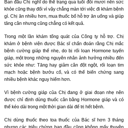
Ban đầu Chị nghĩ do thể trạng qua tuổi đôi mươi nên sức
khỏe cũng thay đổi vì vậy chẳng màn tới việc đi khám bệnh
gì. Chị ăn nhiều hơn, mua thuốc bổ hỗ trợ ăn uống và giúp
tăng cân nhưng cũng chẳng có kết quả.
Trong một lần khám tổng quát của Công ty hỗ trợ. Chị
khám ở bệnh viện được Bác sĩ chẩn đoán rằng Chị mắc
bệnh cường giáp thể nhẹ, do bị rối loạn Hormone tuyến
giáp, một trong những nguyên nhân ảnh hưởng nhiều đến
sức khỏe như: Tăng hay giảm cân đột ngột, rối loạn tim
mạch hoặc bệnh bướu cổ, và có thể biến chứng sang
nhiều bệnh khác nguy hiểm hơn.
Vì bệnh cường giáp của Chị đang ở giai đoạn nhẹ nên
được chỉ định dùng thuốc cân bằng Hormone giáp và có
thể kéo dài trong một thời gian dài để trị hết bệnh.
Chị dùng thuốc theo toa thuốc của Bác sĩ hơn 3 tháng
nhưng các triệu chứng ban đầu cũng không mấy thuyên