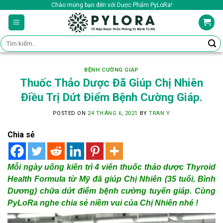
Skip
Chào mừng bạn đến với Dược Phẩm PyLoRa!
to
content
Tìm
kiếm:
BỆNH CƯỜNG GIÁP
Thuốc Thảo Dược Đã Giúp Chị Nhiên
Điều Trị Dứt Điểm Bệnh Cường Giáp.
POSTED ON
24 THÁNG 6, 2021
BY
TRAN Y
Chia sẻ
Mỗi ngày uống kiên trì 4 viên thuốc thảo dược Thyroid
Health Formula từ Mỹ đã giúp Chị Nhiên (35 tuổi, Bình
Dương) chữa dứt điểm bệnh cường tuyến giáp. Cùng
PyLoRa nghe chia sẻ niềm vui của Chị Nhiên nhé !