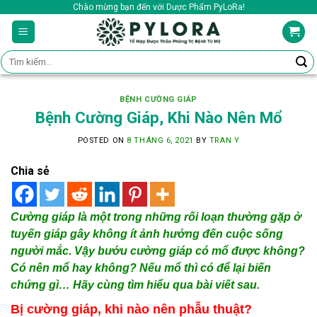
Skip
Chào mừng bạn đến với Dược Phẩm PyLoRa!
to
content
Tìm
kiếm:
BỆNH CƯỜNG GIÁP
Bệnh Cường Giáp, Khi Nào Nên Mổ
POSTED ON
8 THÁNG 6, 2021
BY
TRAN Y
Chia sẻ
Cường giáp là một trong những rối loạn thường gặp ở
tuyến giáp gây không ít ảnh hưởng đến cuộc sống
người mắc. Vậy bướu cường giáp có mổ được không?
Có nên mổ hay không? Nếu mổ thì có để lại biến
chứng gì… Hãy cùng tìm hiểu qua bài viết sau.
Bị cường giáp, khi nào nên phẫu thuật?