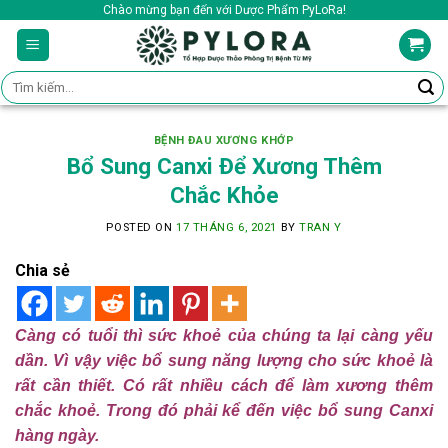
Skip
Chào mừng bạn đến với Dược Phẩm PyLoRa!
to
content
Tìm
kiếm:
BỆNH ĐAU XƯƠNG KHỚP
Bổ Sung Canxi Để Xương Thêm
Chắc Khỏe
POSTED ON
17 THÁNG 6, 2021
BY
TRAN Y
Chia sẻ
Càng có tuổi thì sức khoẻ của chúng ta lại càng yếu
dần. Vì vậy việc bổ sung năng lượng cho sức khoẻ là
rất cần thiết. Có rất nhiều cách để làm xương thêm
chắc khoẻ. Trong đó phải kể đến việc bổ sung Canxi
hàng ngày.