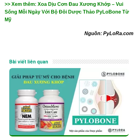
>> Xem thêm: Xoa Dịu Cơn Đau Xương Khớp – Vui
Sống Mỗi Ngày Với Bộ Đôi Dược Thảo PyLoBone Từ
Mỹ
Nguồn: PyLoRa.com
Bài viết liên quan