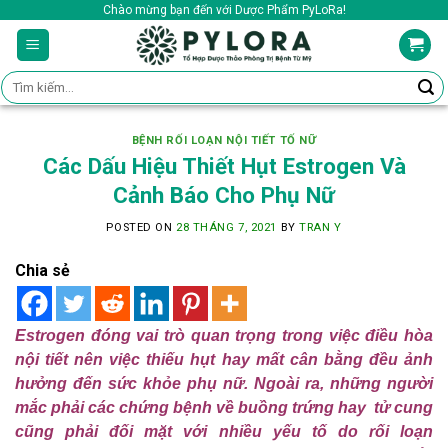
Skip
Chào mừng bạn đến với Dược Phẩm PyLoRa!
to
content
Tìm
kiếm:
BỆNH RỐI LOẠN NỘI TIẾT TỐ NỮ
Các Dấu Hiệu Thiết Hụt Estrogen Và
Cảnh Báo Cho Phụ Nữ
POSTED ON
28 THÁNG 7, 2021
BY
TRAN Y
Chia sẻ
Estrogen đóng vai trò quan trọng trong việc điều hòa
nội tiết nên việc thiếu hụt hay mất cân bằng đều ảnh
hưởng đến sức khỏe phụ nữ. Ngoài ra, những người
mắc phải các chứng bệnh về buồng trứng hay tử cung
cũng phải đối mặt với nhiều yếu tố do rối loạn