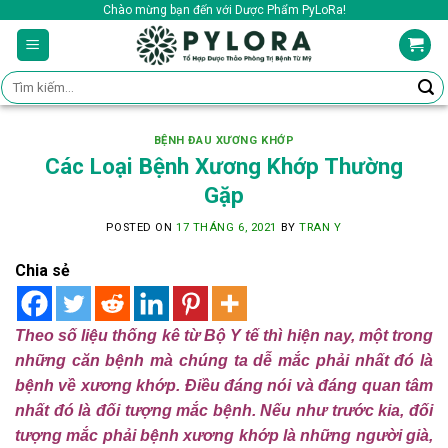
Skip
Chào mừng bạn đến với Dược Phẩm PyLoRa!
to
content
Tìm
kiếm:
BỆNH ĐAU XƯƠNG KHỚP
Các Loại Bệnh Xương Khớp Thường
Gặp
POSTED ON
17 THÁNG 6, 2021
BY
TRAN Y
Chia sẻ
Theo số liệu thống kê từ Bộ Y tế thì hiện nay, một trong
những căn bệnh mà chúng ta dễ mắc phải nhất đó là
bệnh về xương khớp. Điều đáng nói và đáng quan tâm
nhất đó là đối tượng mắc bệnh. Nếu như trước kia, đối
tượng mắc phải bệnh xương khớp là những người già,