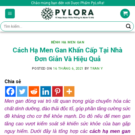
Skip
Chào mừng bạn đến với Dược Phẩm PyLoRa!
to
content
Tìm
kiếm:
BỆNH HẠ MEN GAN
Cách Hạ Men Gan Khẩn Cấp Tại Nhà
Đơn Giản Và Hiệu Quả
POSTED ON
16 THÁNG 6, 2021
BY
TRAN Y
Chia sẻ
Men gan đóng vai trò rất quan trọng giúp chuyển hóa các
chất dinh dưỡng, đào thải độc tố, góp phần tăng cường sức
đề kháng cho cơ thể khỏe mạnh. Do đó nếu để men gan
tăng cao vượt kiểm soát sẽ khiến sức khỏe của bạn gặp
nguy hiểm. Dưới đây là tổng hợp các
cách hạ men gan