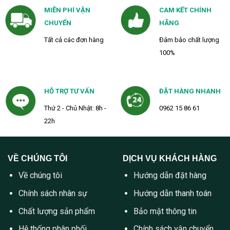
MIỄN PHÍ VẬN
CAM KẾT CHÍNH
CHUYỂN
HÃNG
Tất cả các đơn hàng
Đảm bảo chất lượng
100%
HỖ TRỢ TƯ VẤN
ĐẶT HÀNG NHANH
Thứ 2 - Chủ Nhật: 8h -
0962 15 86 61
22h
VỀ CHÚNG TÔI
DỊCH VỤ KHÁCH HÀNG
Về chúng tôi
Hướng dẫn đặt hàng
Chính sách nhân sự
Hướng dẫn thanh toán
Chất lượng sản phẩm
Bảo mật thông tin
Hệ thống phân phối
Chính sách vận chuyển