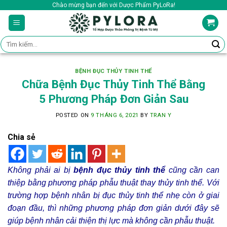
Skip
Chào mừng bạn đến với Dược Phẩm PyLoRa!
to
content
Tìm
kiếm:
BỆNH ĐỤC THỦY TINH THỂ
Chữa Bệnh Đục Thủy Tinh Thể Bằng
5 Phương Pháp Đơn Giản Sau
POSTED ON
9 THÁNG 6, 2021
BY
TRAN Y
Chia sẻ
Không phải ai bị
bệnh đục thủy tinh thể
cũng cần can
thiệp bằng phương pháp phẫu thuật thay thủy tinh thể. Với
trường hợp bệnh nhân bị đục thủy tinh thể nhẹ còn ở giai
đoạn đầu, thì những phương pháp đơn giản dưới đây sẽ
giúp bệnh nhân cải thiện thị lực mà không cần phẫu thuật.