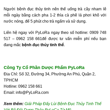
Người bệnh đục thủy tinh nên thể uống trà cây nham lê
mỗi ngày bằng cách pha 1-2 thìa cà phê lá phơi khô với
nước nóng, để 5 phút cho trà ngấm và sử dụng.
Liên hệ ngay với PyLoRa ngay theo số hotline: 0909 748
517 – 0962 158 661để được tư vấn miễn phí nếu bạn
đang mắc
bệnh đục thủy tinh thể
.
Công Ty Cổ Phần Dược Phẩm PyLoRa
Địa Chỉ: Số 32, Đường 34, Phường An Phú, Quận 2,
TPHCM
Hotline: 0962 158 661
Email: info@PyLoRa.com
Xem thêm:
Giải Pháp Đấy Lùi Bệnh Đục Thủy Tinh Thể
Với Bộ Đôi Dược Thảo PyLoCa Từ Mỹ