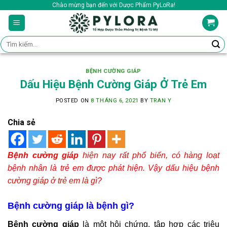
Skip
Chào mừng bạn đến với Dược Phẩm PyLoRa!
to
content
Tìm
kiếm:
BỆNH CƯỜNG GIÁP
Dấu Hiệu Bệnh Cường Giáp Ở Trẻ Em
POSTED ON
8 THÁNG 6, 2021
BY
TRAN Y
Chia sẻ
Bệnh cường giáp
hiện nay rất phổ biến, có hàng loạt
bệnh nhân là trẻ em được phát hiện. Vậy dấu hiệu bệnh
cường giáp ở trẻ em là gì?
Bệnh cường giáp là bệnh gì?
Bệnh c
ường giáp
là một hội chứng, tập hợp các triệu