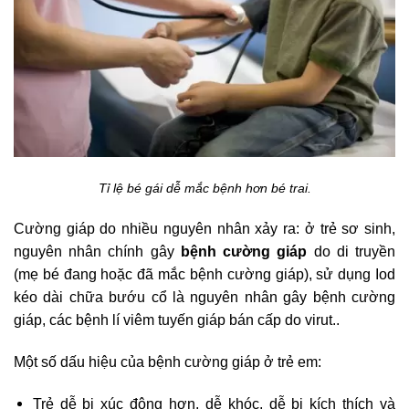
Tỉ lệ bé gái dễ mắc bệnh hơn bé trai.
Cường giáp do nhiều nguyên nhân xảy ra: ở trẻ sơ sinh,
nguyên nhân chính gây
bệnh cường giáp
do di truyền
(mẹ bé đang hoặc đã mắc bệnh cường giáp), sử dụng Iod
kéo dài chữa bướu cổ là nguyên nhân gây bệnh cường
giáp, các bệnh lí viêm tuyến giáp bán cấp do virut..
Một số dấu hiệu của bệnh cường giáp ở trẻ em:
Trẻ dễ bị xúc động hơn, dễ khóc, dễ bị kích thích và