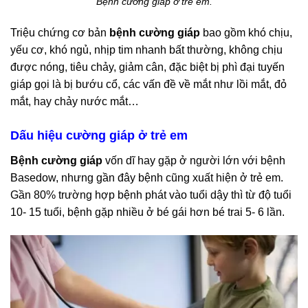
Bệnh cường giáp ở trẻ em.
Triệu chứng cơ bản
bệnh cường giáp
bao gồm khó chịu,
yếu cơ, khó ngủ, nhịp tim nhanh bất thường, không chịu
được nóng, tiêu chảy, giảm cân, đặc biệt bị phì đại tuyến
giáp gọi là bị bướu cổ, các vấn đề về mắt như lồi mắt, đỏ
mắt, hay chảy nước mắt…
Dấu hiệu cường giáp ở trẻ em
Bệnh cường giáp
vốn dĩ hay gặp ở người lớn với bệnh
Basedow, nhưng gần đây bệnh cũng xuất hiện ở trẻ em.
Gần 80% trường hợp bệnh phát vào tuổi dậy thì từ độ tuổi
10- 15 tuổi, bệnh gặp nhiều ở bé gái hơn bé trai 5- 6 lần.