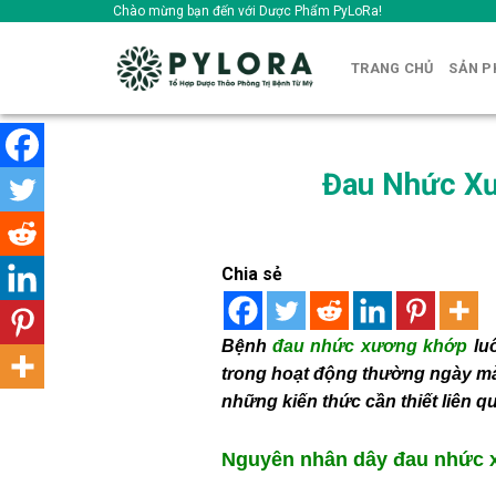
Skip
Chào mừng bạn đến với Dược Phẩm PyLoRa!
to
content
TRANG CHỦ
SẢN 
Đau Nhức Xư
Chia sẻ
Bệnh
đau nhức xương khớp
luô
trong hoạt động thường ngày mà
những kiến thức cần thiết liên q
Nguyên nhân dây đau nhức 