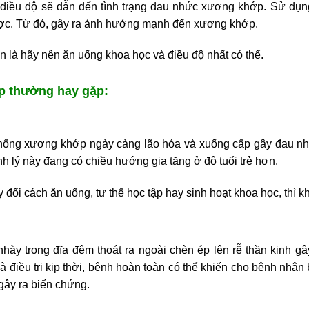
điều độ sẽ dẫn đến tình trạng đau nhức xương khớp. Sử dụn
hược. Từ đó, gây ra ảnh hưởng mạnh đến xương khớp.
n là hãy nên ăn uống khoa học và điều độ nhất có thể.
p thường hay gặp:
ệ thống xương khớp ngày càng lão hóa và xuống cấp gây đau 
nh lý này đang có chiều hướng gia tăng ở độ tuổi trẻ hơn.
 đổi cách ăn uống, tư thế học tập hay sinh hoạt khoa học, thì
 nhày trong đĩa đệm thoát ra ngoài chèn ép lên rễ thần kinh
điều trị kịp thời, bệnh hoàn toàn có thể khiến cho bệnh nhân b
gây ra biến chứng.