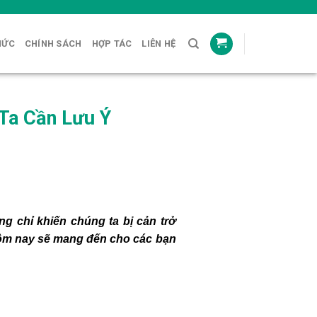
HỨC
CHÍNH SÁCH
HỢP TÁC
LIÊN HỆ
Ta Cần Lưu Ý
g chỉ khiến chúng ta bị cản trở
hôm nay sẽ mang đến cho các bạn