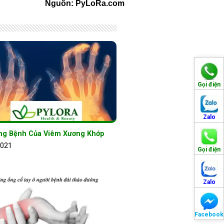
Nguồn: PyLoRa.com
Gọi điện
Zalo
ng Bệnh Của Viêm Xương Khớp
2021
Gọi điện
Zalo
Facebook