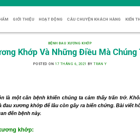
PHẨM
GIỚI THIỆU
HOẠT ĐỘNG
CÂU CHUYỆN KHÁCH HÀNG
KIẾN T
BỆNH ĐAU XƯƠNG KHỚP
ơng Khớp Và Những Điều Mà Chúng 
POSTED ON
17 THÁNG 6, 2021
BY
TRAN Y
n là một căn bệnh khiến chúng ta cảm thấy trăn trở. Khôn
 đau xương khớp để lâu còn gây ra biến chứng. Bài viết 
uan đến bệnh này.
xương khớp: