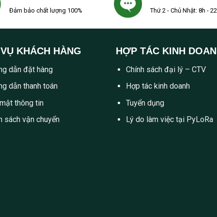
Đảm bảo chất lượng 100%
Thứ 2 - Chủ Nhật: 8h - 2
 VỤ KHÁCH HÀNG
HỢP TÁC KINH DOA
g dẫn đặt hàng
Chính sách đại lý – CTV
g dẫn thanh toán
Hợp tác kinh doanh
mật thông tin
Tuyển dụng
h sách vận chuyển
Lý do làm việc tại PyLoRa