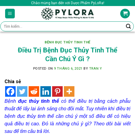
Skip
Chào mừng bạn đến với Dược Phẩm PyLoRa!
to
content
Tìm
kiếm:
BỆNH ĐỤC THỦY TINH THỂ
Điều Trị Bệnh Đục Thủy Tinh Thể
Cần Chú Ý Gì ?
POSTED ON
9 THÁNG 6, 2021
BY
TRAN Y
Chia sẻ
Bệnh
đục thủy tinh thể
có thể điều trị bằng cách phẫu
thuật để lấy lại ánh sáng cho đôi mắt. Tuy nhiên khi điều trị
bệnh đục thủy tinh thể cần chú ý một số điều để có hiệu
quả điều trị cao. Đó là những chú ý gì? Theo dõi bài viết
sau để tìm câu trả lời.