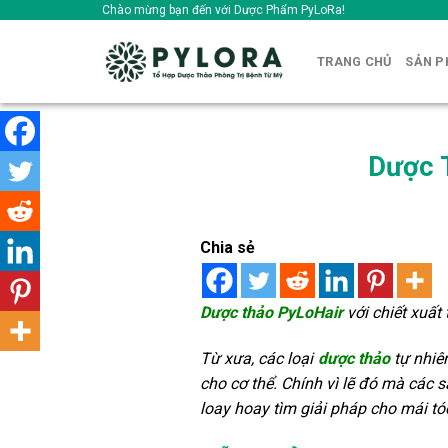
Skip
Chào mừng bạn đến với Dược Phẩm PyLoRa!
to
content
TRANG CHỦ
SẢN 
Dược 
Chia sẻ
Dược thảo PyLoHair
với chiết xuất 
Từ xưa, các loại
dược thảo
tự nhiê
cho cơ thể. Chính vì lẽ đó mà các
loay hoay tìm giải pháp cho mái tó