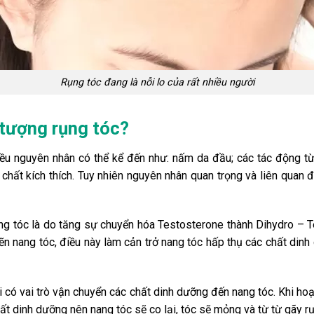
Rụng tóc đang là nỗi lo của rất nhiều người
 tượng rụng tóc?
ều nguyên nhân có thể kể đến như: nấm da đầu; các tác động từ
chất kích thích. Tuy nhiên nguyên nhân quan trọng và liên quan đ
g tóc là do tăng sự chuyển hóa Testosterone thành Dihydro – T
 nang tóc, điều này làm cản trở nang tóc hấp thụ các chất dinh 
 có vai trò vận chuyển các chất dinh dưỡng đến nang tóc. Khi ho
 dinh dưỡng nên nang tóc sẽ co lại, tóc sẽ mỏng và từ từ gãy rụ