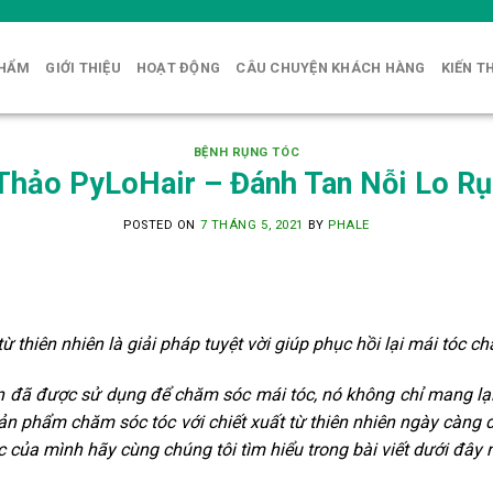
PHẨM
GIỚI THIỆU
HOẠT ĐỘNG
CÂU CHUYỆN KHÁCH HÀNG
KIẾN T
BỆNH RỤNG TÓC
Thảo PyLoHair – Đánh Tan Nỗi Lo Rụ
POSTED ON
7 THÁNG 5, 2021
BY
PHALE
từ thiên nhiên là giải pháp tuyệt vời giúp phục hồi lại mái tóc c
n đã được sử dụng để chăm sóc mái tóc, nó không chỉ mang lại
 sản phẩm chăm sóc tóc với chiết xuất từ thiên nhiên ngày càn
c của mình hãy cùng chúng tôi tìm hiểu trong bài viết dưới đây 