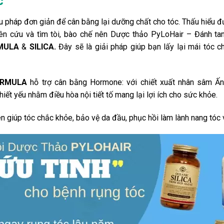
c
iệu pháp đơn giản để cân bằng lại dưỡng chất cho tóc. Thấu hiểu 
n cứu và tìm tòi, bào chế nên Dược thảo PyLoHair – Đánh tan
RMULA
&
SILICA.
Đây sẽ là giải pháp giúp bạn lấy lại mái tóc c
FORMULA
hỗ trợ cân bằng Hormone: với chiết xuất nhân sâm Ấn
ết yếu nhằm điều hòa nội tiết tố mang lại lợi ích cho sức khỏe.
n giúp tóc chắc khỏe, bảo vệ da đầu, phục hồi làm lành nang tóc v