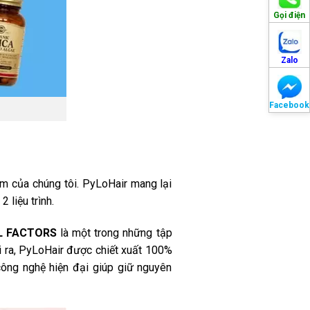
Gọi điện
Zalo
Facebook
m của chúng tôi. PyLoHair mang lại
 liệu trình.
L FACTORS
là một trong những tập
i ra, PyLoHair được chiết xuất 100%
công nghệ hiện đại giúp giữ nguyên