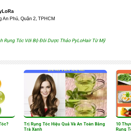
PyLoRa
ng An Phú, Quận 2, TPHCM
nh Rụng Tóc
Với Bộ Đôi Dược Thảo PyLoHair Từ Mỹ
Tóc?
Trị Rụng Tóc Hiệu Quả Và An Toàn Bằng
10 Thự
Trà Xanh
Rụng T