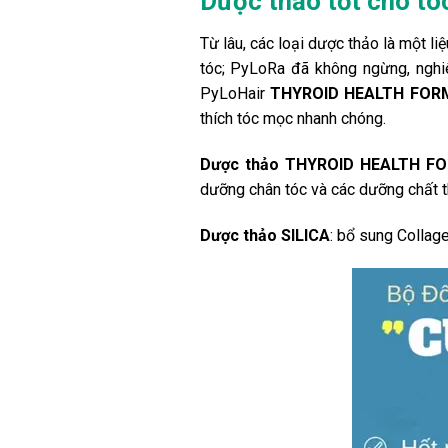
Dược thảo tốt cho tó
Từ lâu, các loại dược thảo là một l
tóc; PyLoRa đã không ngừng, nghiê
PyLoHair
THYROID HEALTH FO
thích tóc mọc nhanh chóng.
Dược thảo THYROID HEALTH 
dưỡng chân tóc và các dưỡng chất thi
Dược thảo
SILICA
: bổ sung Collage