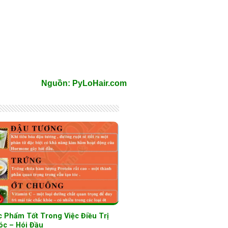
Nguồn: PyLoHair.com
c Phẩm Tốt Trong Việc Điều Trị
óc – Hói Đầu