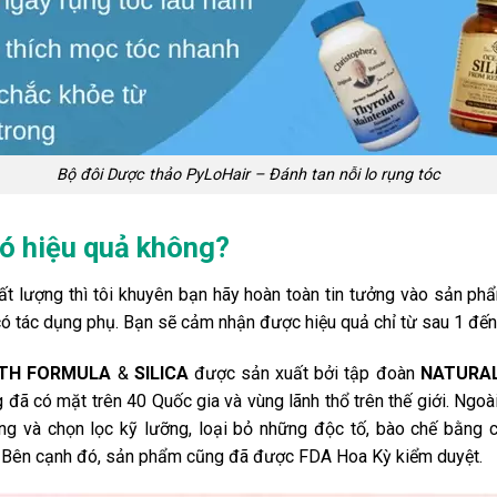
Bộ đôi Dược thảo PyLoHair – Đánh tan nỗi lo rụng tóc
ó hiệu quả không?
t lượng thì tôi khuyên bạn hãy hoàn toàn tin tưởng vào sản phẩ
có tác dụng phụ. Bạn sẽ cảm nhận được hiệu quả chỉ từ sau 1 đến 2
LTH FORMULA
&
SILICA
được sản xuất bởi tập đoàn
NATURA
 đã có mặt trên 40 Quốc gia và vùng lãnh thổ trên thế giới. Ngoà
ồng và chọn lọc kỹ lưỡng, loại bỏ những độc tố, bào chế bằng 
c. Bên cạnh đó, sản phẩm cũng đã được FDA Hoa Kỳ kiểm duyệt.