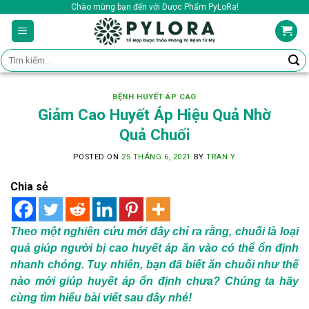
Skip
Chào mừng bạn đến với Dược Phẩm PyLoRa!
to
content
Tìm
kiếm:
BỆNH HUYẾT ÁP CAO
Giảm Cao Huyết Áp Hiệu Quả Nhờ
Quả Chuối
POSTED ON
25 THÁNG 6, 2021
BY
TRAN Y
Chia sẻ
Theo một nghiên cứu mới đây chỉ ra rằng, chuối là loại
quả giúp người bị cao huyết áp ăn vào có thể ổn định
nhanh chóng. Tuy nhiên, bạn đã biết ăn chuối như thế
nào mới giúp huyết áp ổn định chưa? Chúng ta hãy
cùng tìm hiểu bài viết sau đây nhé!