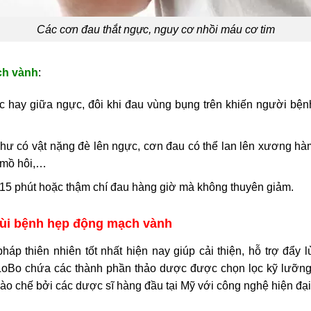
Các cơn đau thắt ngực, nguy cơ nhồi máu cơ tim
ch vành
:
hay giữa ngực, đôi khi đau vùng bụng trên khiến người bệnh
hư có vật nặng đè lên ngực, cơn đau có thể lan lên xương hàm, 
 mồ hôi,…
 15 phút hoặc thậm chí đau hàng giờ mà không thuyên giảm.
 lùi bệnh hẹp động mạch vành
áp thiên nhiên tốt nhất hiện nay giúp cải thiện, hỗ trợ đẩy 
oBo chứa các thành phần thảo dược được chọn lọc kỹ lưỡng.
bào chế bởi các dược sĩ hàng đầu tại Mỹ với công nghệ hiện đạ