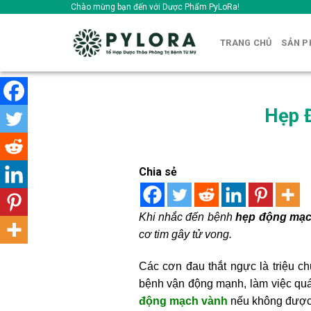
Skip
Chào mừng bạn đến với Dược Phẩm PyLoRa!
to
content
TRANG CHỦ
SẢN 
Hẹp 
Chia sẻ
Khi nhắc đến bệnh
hẹp động mạc
cơ tim gây tử vong.
Các cơn đau thắt ngực là triệu 
bệnh vận động mạnh, làm việc quá
động mạch vành
nếu không được p