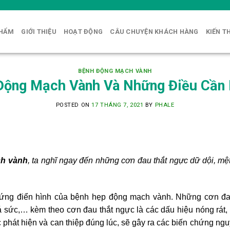
PHẨM
GIỚI THIỆU
HOẠT ĐỘNG
CÂU CHUYỆN KHÁCH HÀNG
KIẾN T
BỆNH ĐỘNG MẠCH VÀNH
Động Mạch Vành Và Những Điều Cần 
POSTED ON
17 THÁNG 7, 2021
BY
PHALE
h vành
, ta nghĩ ngay đến những cơn đau thắt ngực dữ dội, mệ
chứng điển hình của bệnh hẹp động mạch vành. Những cơn đa
 sức,… kèm theo cơn đau thắt ngực là các dấu hiệu nóng rát, 
hát hiện và can thiệp đúng lúc, sẽ gây ra các biến chứng ngu