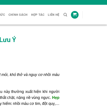
HỨC
CHÍNH SÁCH
HỢP TÁC
LIÊN HỆ
Lưu Ý
t mỏi, khó thở và nguy cơ nhồi máu
u này thường xuất hiện khi người
thắt chặt, nặng nề vùng ngực.
Hẹp
y hiểm: nhồi máu cơ tim, đột quỵ,…