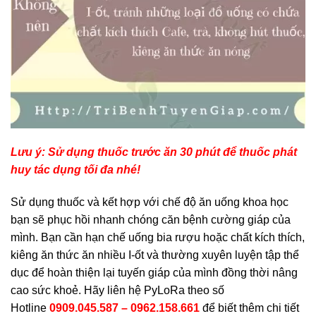
Lưu ý: Sử dụng thuốc trước ăn 30 phút để thuốc phát
huy tác dụng tối đa nhé!
Sử dụng thuốc và kết hợp với chế độ ăn uống khoa học
bạn sẽ phục hồi nhanh chóng căn bệnh cường giáp của
mình. Bạn cần hạn chế uống bia rượu hoặc chất kích thích,
kiêng ăn thức ăn nhiều I-ốt và thường xuyên luyện tập thể
dục để hoàn thiện lại tuyến giáp của mình đồng thời nâng
cao sức khoẻ. Hãy liên hệ PyLoRa theo số
Hotline
0909.045.587 – 0962.158.661
để biết thêm chi tiết