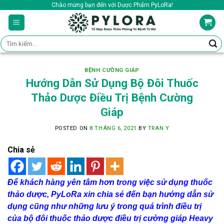
Skip
Chào mừng bạn đến với Dược Phẩm PyLoRa!
to
content
Tìm
kiếm:
BỆNH CƯỜNG GIÁP
Hướng Dẫn Sử Dụng Bộ Đôi Thuốc
Thảo Dược Điều Trị Bệnh Cường
Giáp
POSTED ON
8 THÁNG 6, 2021
BY
TRAN Y
Chia sẻ
Để khách hàng yên tâm hơn trong việc sử dụng thuốc
thảo dược, PyLoRa xin chia sẻ đến bạn hướng dẫn sử
dụng cũng như những lưu ý trong quá trình điều trị
của bộ đôi thuốc thảo dược điều trị cường giáp Heavy