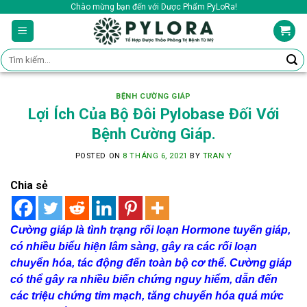
Skip
Chào mừng bạn đến với Dược Phẩm PyLoRa!
to
content
Tìm
kiếm:
BỆNH CƯỜNG GIÁP
Lợi Ích Của Bộ Đôi Pylobase Đối Với
Bệnh Cường Giáp.
POSTED ON
8 THÁNG 6, 2021
BY
TRAN Y
Chia sẻ
Cường giáp là tình trạng rối loạn Hormone tuyến giáp,
có nhiều biểu hiện lâm sàng, gây ra các rối loạn
chuyển hóa, tác động đến toàn bộ cơ thể. Cường giáp
có thể gây ra nhiều biến chứng nguy hiểm, dẫn đến
các triệu chứng tim mạch, tăng chuyển hóa quá mức