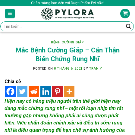
Skip
Chào mừng bạn đến với Dược Phẩm PyLoRa!
to
content
Tìm
kiếm:
BỆNH CƯỜNG GIÁP
Mắc Bệnh Cường Giáp – Cẩn Thận
Biến Chứng Rung Nhĩ
POSTED ON
8 THÁNG 6, 2021
BY
TRAN Y
Chia sẻ
Hiện nay có hàng triệu người trên thế giới hiện nay
đang mắc chứng rung nhĩ – một rối loạn nhịp tim rất
thường gặp nhưng không phải ai cũng được phát
hiện. Việc chẩn đoán chính xác và điều trị sớm rung
nhĩ là điều quan trọng để hạn chế sự ảnh hưởng của