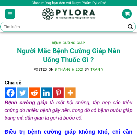
Skip
Chào mừng bạn đến với Dược Phẩm PyLoRa!
to
content
Tìm
kiếm:
BỆNH CƯỜNG GIÁP
Người Mắc Bệnh Cường Giáp Nên
Uống Thuốc Gì ?
POSTED ON
8 THÁNG 6, 2021
BY
TRAN Y
Chia sẻ
Bệnh cường giáp
là một hội chứng, tập hợp các triệu
chứng do nhiều bệnh gây nên, trong đó có bệnh bướu giáp
trạng mà dân gian ta gọi là bướu cổ.
Điều trị bệnh cường giáp không khó, chỉ cần